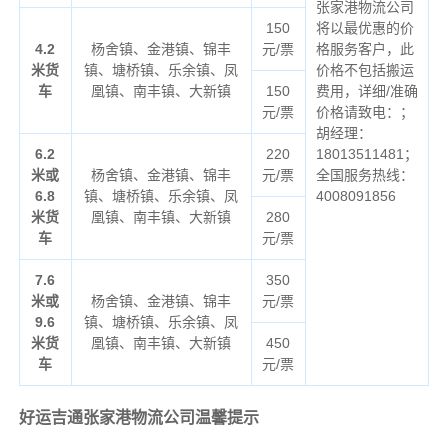
张家港物流公司
150
将以最优惠的价
4.2
杨舍镇、金港镇、锦丰
元/票
格服务客户，此
米货
镇、塘桥镇、乐余镇、凤
价格不包括搬运
车
凰镇、南丰镇、大新镇
150
费用，详细/准确
元/票
价格请致电：；
胡经理：
6.2
220
18013511481；
米或
杨舍镇、金港镇、锦丰
元/票
全国服务热线：
6.8
镇、塘桥镇、乐余镇、凤
4008091856
米货
凰镇、南丰镇、大新镇
280
车
元/票
7.6
350
米或
杨舍镇、金港镇、锦丰
元/票
9.6
镇、塘桥镇、乐余镇、凤
米货
凰镇、南丰镇、大新镇
450
车
元/票
好运吉通张家港物流公司温馨提示