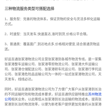
三种物流服务类型可搭配选择
1、服务型：完善的物流体系，保证货物的安全与灵活多样化运输
方式。
2、时速型：当天发车,快速直达,准时到货,价格公平合理。
3、普通类：覆盖面广,到达地点多,价格相对便宜,适合普通货物运
送。
好运吉通张家港物流公司主营张家港到各城市物流专线，是一家集
张家港整车运输公司
、
张家港零担物流公司
、
张家港大件运输公
司
、
张家港仓储配送公司
、
张家港轿车托运公司
、
张家港行李托运
公司
、
张家港危险品运输公司
为一体的一站式
张家港物流公司
，天
天发车，线线必达
。
同时，好运吉通张家港物流公司为了方便广大客户从张家港到长治
的不同运输时效和物流成本要求，好运吉通供应链特推出
苏州物流
公司
相关业务，以此降低从张家港到长治运输的物流成本，提高张
家港到长治的物流效率，以便为新老客户提供更加完善的从张家港