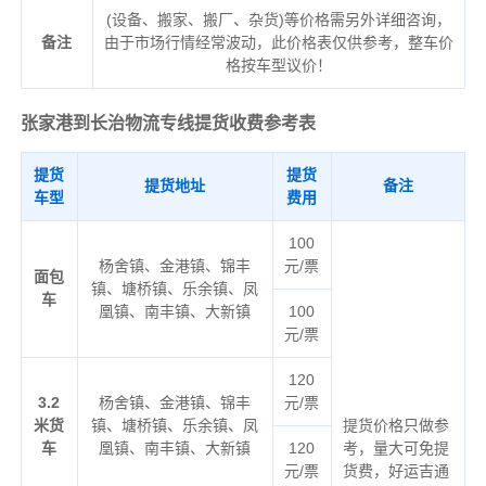
(设备、搬家、搬厂、杂货)等价格需另外详细咨询，
备注
由于市场行情经常波动，此价格表仅供参考，整车价
格按车型议价！
张家港到长治物流专线
提货收费参考表
提货
提货
提货地址
备注
车型
费用
100
杨舍镇、金港镇、锦丰
元/票
面包
镇、塘桥镇、乐余镇、凤
车
凰镇、南丰镇、大新镇
100
元/票
120
3.2
杨舍镇、金港镇、锦丰
元/票
米货
镇、塘桥镇、乐余镇、凤
提货价格只做参
车
凰镇、南丰镇、大新镇
120
考，量大可免提
元/票
货费，好运吉通