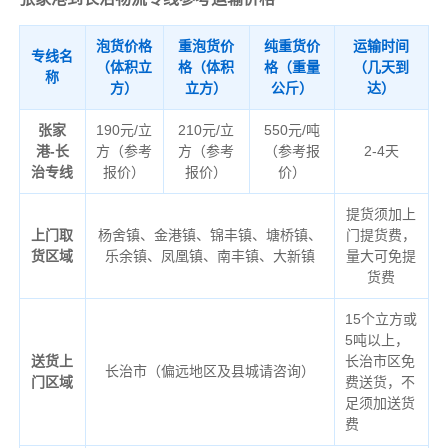
泡货价格
重泡货价
纯重货价
运输时间
专线名
（体积立
格（体积
格（重量
（几天到
称
方）
立方）
公斤）
达）
张家
190元/立
210元/立
550元/吨
港-长
方（参考
方（参考
（参考报
2-4天
治专线
报价）
报价）
价）
提货须加上
上门取
杨舍镇、金港镇、锦丰镇、塘桥镇、
门提货费，
货区域
乐余镇、凤凰镇、南丰镇、大新镇
量大可免提
货费
15个立方或
5吨以上，
送货上
长治市区免
长治市（偏远地区及县城请咨询）
门区域
费送货，不
足须加送货
费