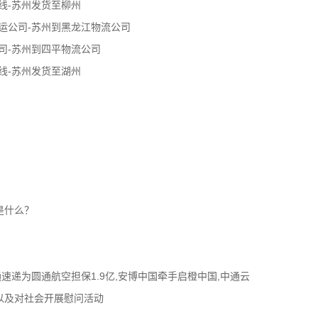
线-苏州发货至柳州
运公司-苏州到黑龙江物流公司
司-苏州到四平物流公司
线-苏州发货至湖州
是什么？
通速递为圆通航空担保1.9亿,安博中国牵手启橙中国,中通云
以及对社会开展慰问活动