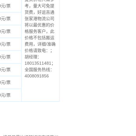
0元/票
考，量大可免提
货费，好运吉通
0元/票
张家港物流公司
将以最优惠的价
0元/票
格服务客户，此
价格不包括搬运
0元/票
费用，详细/准确
价格请致电：；
0元/票
胡经理：
18013511481；
0元/票
全国服务热线：
4008091856
0元/票
0元/票