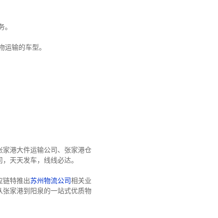
务。
物运输的车型。
张家港大件运输公司
、
张家港仓
司
，天天发车，线线必达
。
应链特推出
苏州物流公司
相关业
从张家港到阳泉的一站式优质物