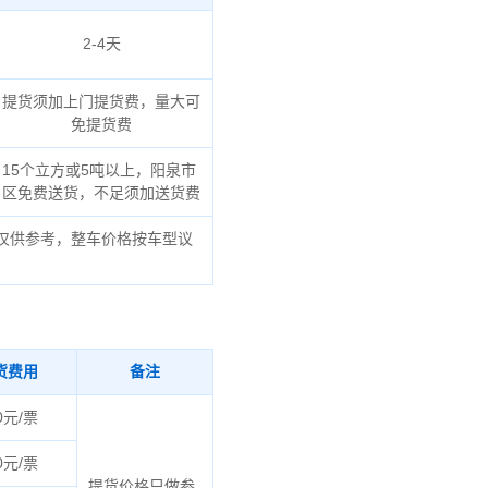
2-4天
提货须加上门提货费，量大可
免提货费
15个立方或5吨以上，阳泉市
区免费送货，不足须加送货费
仅供参考，整车价格按车型议
货费用
备注
0元/票
0元/票
提货价格只做参