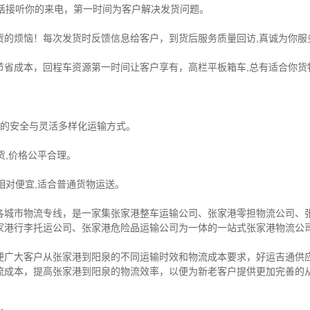
电话接听你的来电，第一时间为客户解决发货问题。
货的烦恼！每次发货时反馈信息给客户，到货后服务质量回访,真诚为你服
节省成本，回程车资源第一时间让客户享有，高栏平板箱车,总有适合你货
物的安全与灵活多样化运输方式。
货,价格公平合理。
相对便宜,适合普通货物运送。
各城市物流专线，是一家集
张家港整车运输公司
、
张家港零担物流公司
、
家港行李托运公司
、
张家港危险品运输公司
为一体的一站式
张家港物流公
便广大客户从张家港到阳泉的不同运输时效和物流成本要求，好运吉通供
流成本，提高张家港到阳泉的物流效率，以便为新老客户提供更加完善的