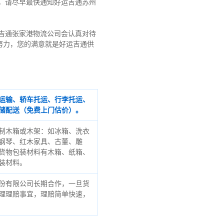
，请尽早最快通知好运吉通苏州
吉通张家港物流公司会认真对待
努力，您的满意就是好运吉通供
运输、轿车托运、行李托运、
储配送（免费上门估价）。
制木箱或木架：如冰箱、洗衣
钢琴、红木家具、古董、雕
货物包装材料有木箱、纸箱、
装材料。
份有限公司长期合作，一旦货
理理赔事宜，理赔简单快速，