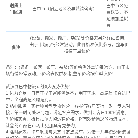
送货上
巴中市区免
巴中市（偏远地区及县城请咨询）
门区域
费送货，不
足须加送货
费
(设备、搬家、搬厂、杂货)等价格需另外详细咨询，
由于市场行情经常波动，此价格表仅供参考，整车价
备注
格按车型议价！
备注：(设备、搬家、搬厂、杂货)等价格例外需详细咨询，由于市
场行情经常波动,此价格表仅供参考,整车价格按车型议价！
武汉到巴中物流专线6大强势优势：
1.运力充足，自有车型丰富能满足不同用车需求，高端集卡直达巴
中，全程高速公路运行。
2.贴心服务，实行项目制专项运营，客服与客户实行一对一专人对
接，第一时间处理问题，满足客户需求，做到让客户100%满意。
3.价格实惠，极具竞争力的运输价格，将有效精简您的物流成本，
让您的产品在市场上更加具有竞争力。
4.准时高效，卡车航班每天定时定点发车，凭借十几年资深物流操