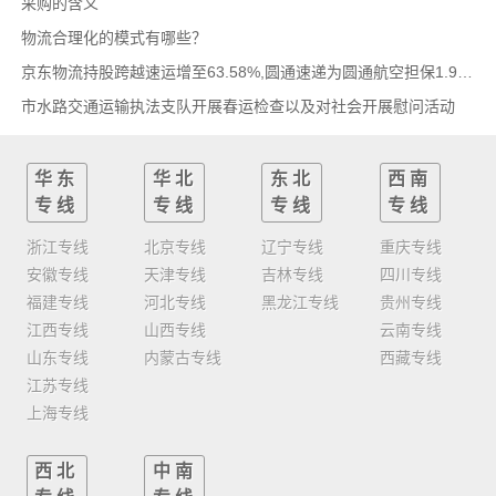
采购的含义
物流合理化的模式有哪些？
京东物流持股跨越速运增至63.58%,圆通速递为圆通航空担保1.9亿,安博中国牵手启橙中国,中通云
市水路交通运输执法支队开展春运检查以及对社会开展慰问活动
华东
华北
东北
西南
专线
专线
专线
专线
浙江专线
北京专线
辽宁专线
重庆专线
安徽专线
天津专线
吉林专线
四川专线
福建专线
河北专线
黑龙江专线
贵州专线
江西专线
山西专线
云南专线
山东专线
内蒙古专线
西藏专线
江苏专线
上海专线
西北
中南