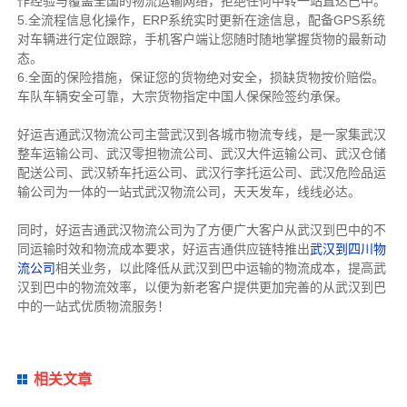
作经验与覆盖全国的物流运输网络，拒绝任何中转一站直达巴中。
5.全流程信息化操作，ERP系统实时更新在途信息，配备GPS系统
对车辆进行定位跟踪，手机客户端让您随时随地掌握货物的最新动
态。
6.全面的保险措施，保证您的货物绝对安全，损缺货物按价赔偿。
车队车辆安全可靠，大宗货物指定中国人保保险签约承保。
好运吉通武汉物流公司主营武汉到各城市物流专线，是一家集武汉
整车运输公司、武汉零担物流公司、武汉大件运输公司、武汉仓储
配送公司、武汉轿车托运公司、武汉行李托运公司、武汉危险品运
输公司为一体的一站式武汉物流公司，天天发车，线线必达。
同时，好运吉通武汉物流公司为了方便广大客户从武汉到巴中的不
同运输时效和物流成本要求，好运吉通供应链特推出
武汉到四川物
流公司
相关业务，以此降低从武汉到巴中运输的物流成本，提高武
汉到巴中的物流效率，以便为新老客户提供更加完善的从武汉到巴
中的一站式优质物流服务！
相关文章