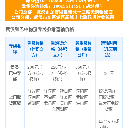
武汉到巴中物流专线参考运输价格
泡货价格
重泡货价
纯重货价
运输时间
专线名
（体积立
格（体积
格（重量
（几天到
称
方）
立方）
公斤）
达）
武汉-
200元/立
220元/立
650元/吨
巴中专
方（参考
方（参考
（参考报
3-4天
线
报价）
报价）
价）
江岸区、江汉区、硚口区、汉阳区、
提货须加上
上门取
汉南区、蔡甸区、江夏区、黄陂区、
门提货费，
货区域
新洲区、武昌区、青山区、洪山区、
量大可免提
东西湖区
货费
15个立方或
5吨以上，