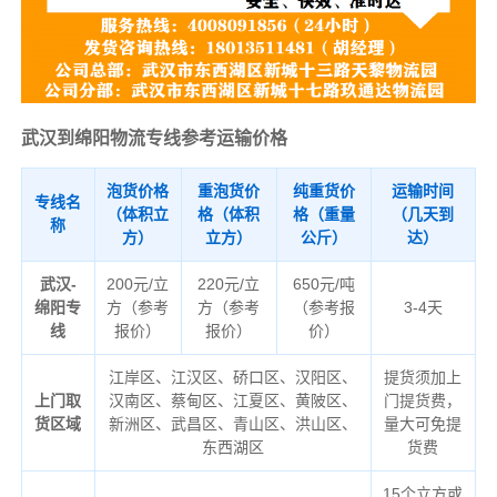
武汉到绵阳物流专线参考运输价格
泡货价格
重泡货价
纯重货价
运输时间
专线名
（体积立
格（体积
格（重量
（几天到
称
方）
立方）
公斤）
达）
武汉-
200元/立
220元/立
650元/吨
绵阳专
方（参考
方（参考
（参考报
3-4天
线
报价）
报价）
价）
江岸区、江汉区、硚口区、汉阳区、
提货须加上
上门取
汉南区、蔡甸区、江夏区、黄陂区、
门提货费，
货区域
新洲区、武昌区、青山区、洪山区、
量大可免提
东西湖区
货费
15个立方或