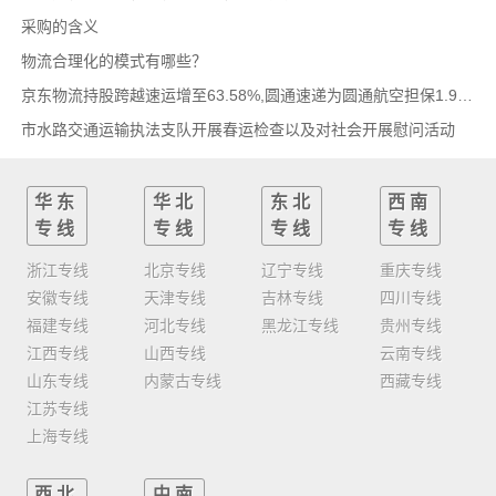
采购的含义
物流合理化的模式有哪些？
京东物流持股跨越速运增至63.58%,圆通速递为圆通航空担保1.9亿,安博中国牵手启橙中国,中通云
市水路交通运输执法支队开展春运检查以及对社会开展慰问活动
华东
华北
东北
西南
专线
专线
专线
专线
浙江专线
北京专线
辽宁专线
重庆专线
安徽专线
天津专线
吉林专线
四川专线
福建专线
河北专线
黑龙江专线
贵州专线
江西专线
山西专线
云南专线
山东专线
内蒙古专线
西藏专线
江苏专线
上海专线
西北
中南