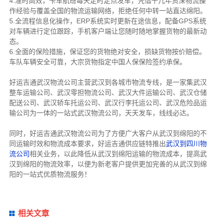
4.准时高效，卡车航班每天定时定点发车，凭借十几年资深物流操
作经验与覆盖全国的物流运输网络，拒绝任何中转一站直达绵阳。
5.全流程信息化操作，ERP系统实时更新在途信息，配备GPS系统
对车辆进行定位跟踪，手机客户端让您随时随地掌握货物的最新动
态。
6.全面的保险措施，保证您的货物绝对安全，损缺货物按价赔偿。
车队车辆安全可靠，大宗货物指定中国人保保险签约承保。
好运吉通武汉物流公司主营武汉到各城市物流专线，是一家集武汉
整车运输公司、武汉零担物流公司、武汉大件运输公司、武汉仓储
配送公司、武汉轿车托运公司、武汉行李托运公司、武汉危险品运
输公司为一体的一站式武汉物流公司，天天发车，线线必达。
同时，好运吉通武汉物流公司为了方便广大客户从武汉到绵阳的不
同运输时效和物流成本要求，好运吉通供应链特推出
武汉到四川物
流公司
相关业务，以此降低从武汉到绵阳运输的物流成本，提高武
汉到绵阳的物流效率，以便为新老客户提供更加完善的从武汉到绵
阳的一站式优质物流服务！
相关文章