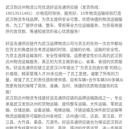
武汉到达州物流公司优选好运吉通供应链（发货热线：
18013511481）,价格低时效快、服务好、15年物流运输经验打造
武汉物流专线品牌，为货主提供安全可靠，优质快捷的物流运输服
务、为工厂提供仓储、整车、零担等全方位运输服务、为贸易商提
供代收货款、等通知放货的省心优质服务！
好运吉通供应链作为武汉品牌物流公司与货主的任何一次合作都站
在货主的角度综合考虑运输的时效、运输的价格、运输的安全性，
为货主选择运输准时、安全性保障强、运费便宜性价比高的武汉到
达州物流运输服务，真正的为货主做到省心、省事、省钱的优质服
务。好运吉通供应链立足武汉15年提出了“为货主创造价值”的核心
价值观、精英管理人才30多位统一了员工思想，凝聚了所有的力
量，增强了员工的责任感和使命感、自有车辆+合作车辆300多辆从
而更有效的保障了高效、准确、及时、快捷的优质物流服务的实
施！
武汉到达州物流专线是好运吉通供应链的品牌运输路线之一，专业
承接武汉发到达州的货物运输、提供整车运输、大件运输、零担运
输、仓储运输、设备运输、电梯运输、冷链运输及快件航空运输等
物流运输服务可辐射达州各地区：达州通川区、达县、宣汉县、开
江县、大竹县、渠县、万源市。好运吉通供应链也为保证武汉到达
州物流专线更加安全，及时，高效，感动的优质运营，进一步提高