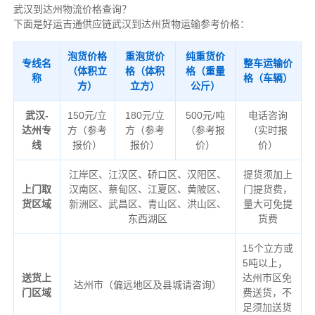
武汉到达州物流价格查询？
下面是好运吉通供应链武汉到达州货物运输参考价格：
泡货价格
重泡货价
纯重货价
专线名
整车运输价
（体积立
格（体积
格（重量
称
格（车辆）
方）
立方）
公斤）
武汉-
150元/立
180元/立
500元/吨
电话咨询
达州专
方（参考
方（参考
（参考报
（实时报
线
报价）
报价）
价）
价）
江岸区、江汉区、硚口区、汉阳区、
提货须加上
上门取
汉南区、蔡甸区、江夏区、黄陂区、
门提货费，
货区域
新洲区、武昌区、青山区、洪山区、
量大可免提
东西湖区
货费
15个立方或
5吨以上，
送货上
达州市区免
达州市（偏远地区及县城请咨询）
门区域
费送货，不
足须加送货