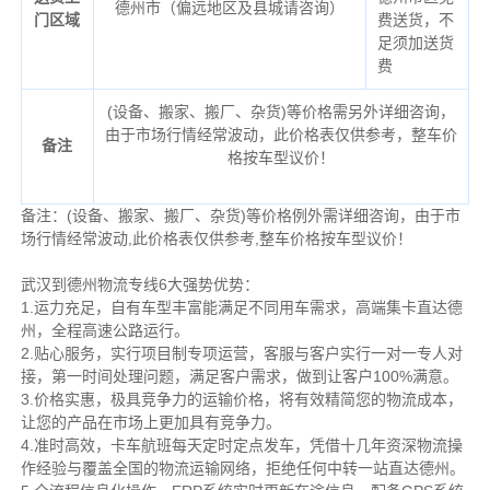
德州市（偏远地区及县城请咨询）
门区域
费送货，不
足须加送货
费
(设备、搬家、搬厂、杂货)等价格需另外详细咨询，
由于市场行情经常波动，此价格表仅供参考，整车价
备注
格按车型议价！
备注：(设备、搬家、搬厂、杂货)等价格例外需详细咨询，由于市
场行情经常波动,此价格表仅供参考,整车价格按车型议价！
武汉到德州物流专线6大强势优势：
1.运力充足，自有车型丰富能满足不同用车需求，高端集卡直达德
州，全程高速公路运行。
2.贴心服务，实行项目制专项运营，客服与客户实行一对一专人对
接，第一时间处理问题，满足客户需求，做到让客户100%满意。
3.价格实惠，极具竞争力的运输价格，将有效精简您的物流成本，
让您的产品在市场上更加具有竞争力。
4.准时高效，卡车航班每天定时定点发车，凭借十几年资深物流操
作经验与覆盖全国的物流运输网络，拒绝任何中转一站直达德州。