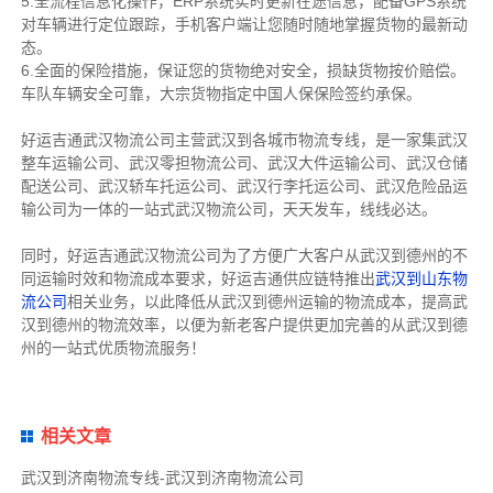
5.全流程信息化操作，ERP系统实时更新在途信息，配备GPS系统
对车辆进行定位跟踪，手机客户端让您随时随地掌握货物的最新动
态。
6.全面的保险措施，保证您的货物绝对安全，损缺货物按价赔偿。
车队车辆安全可靠，大宗货物指定中国人保保险签约承保。
好运吉通武汉物流公司主营武汉到各城市物流专线，是一家集武汉
整车运输公司、武汉零担物流公司、武汉大件运输公司、武汉仓储
配送公司、武汉轿车托运公司、武汉行李托运公司、武汉危险品运
输公司为一体的一站式武汉物流公司，天天发车，线线必达。
同时，好运吉通武汉物流公司为了方便广大客户从武汉到德州的不
同运输时效和物流成本要求，好运吉通供应链特推出
武汉到山东物
流公司
相关业务，以此降低从武汉到德州运输的物流成本，提高武
汉到德州的物流效率，以便为新老客户提供更加完善的从武汉到德
州的一站式优质物流服务！
相关文章
武汉到济南物流专线-武汉到济南物流公司