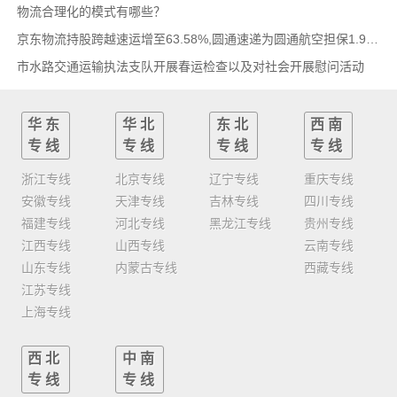
物流合理化的模式有哪些？
京东物流持股跨越速运增至63.58%,圆通速递为圆通航空担保1.9亿,安博中国牵手启橙中国,中通云
市水路交通运输执法支队开展春运检查以及对社会开展慰问活动
华东
华北
东北
西南
专线
专线
专线
专线
浙江专线
北京专线
辽宁专线
重庆专线
安徽专线
天津专线
吉林专线
四川专线
福建专线
河北专线
黑龙江专线
贵州专线
江西专线
山西专线
云南专线
山东专线
内蒙古专线
西藏专线
江苏专线
上海专线
西北
中南
专线
专线