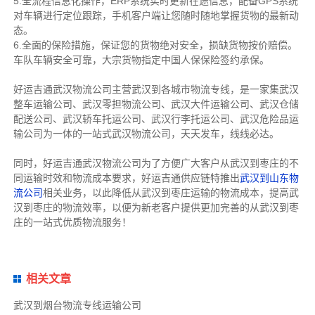
5.全流程信息化操作，ERP系统实时更新在途信息，配备GPS系统
对车辆进行定位跟踪，手机客户端让您随时随地掌握货物的最新动
态。
6.全面的保险措施，保证您的货物绝对安全，损缺货物按价赔偿。
车队车辆安全可靠，大宗货物指定中国人保保险签约承保。
好运吉通武汉物流公司主营武汉到各城市物流专线，是一家集武汉
整车运输公司、武汉零担物流公司、武汉大件运输公司、武汉仓储
配送公司、武汉轿车托运公司、武汉行李托运公司、武汉危险品运
输公司为一体的一站式武汉物流公司，天天发车，线线必达。
同时，好运吉通武汉物流公司为了方便广大客户从武汉到枣庄的不
同运输时效和物流成本要求，好运吉通供应链特推出
武汉到山东物
流公司
相关业务，以此降低从武汉到枣庄运输的物流成本，提高武
汉到枣庄的物流效率，以便为新老客户提供更加完善的从武汉到枣
庄的一站式优质物流服务！
相关文章
武汉到烟台物流专线运输公司