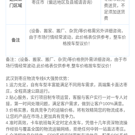
枣庄市（偏远地区及县城请咨询）
门区域
费送货，不
足须加送货
费
(设备、搬家、搬厂、杂货)等价格需另外详细咨询，
由于市场行情经常波动，此价格表仅供参考，整车价
备注
格按车型议价！
备注：(设备、搬家、搬厂、杂货)等价格例外需详细咨询，由于市
场行情经常波动,此价格表仅供参考,整车价格按车型议价！
武汉到枣庄物流专线6大强势优势：
1.运力充足，自有车型丰富能满足不同用车需求，高端集卡直达枣
庄，全程高速公路运行。
2.贴心服务，实行项目制专项运营，客服与客户实行一对一专人对
接，第一时间处理问题，满足客户需求，做到让客户100%满意。
3.价格实惠，极具竞争力的运输价格，将有效精简您的物流成本，
让您的产品在市场上更加具有竞争力。
4.准时高效，卡车航班每天定时定点发车，凭借十几年资深物流操
作经验与覆盖全国的物流运输网络，拒绝任何中转一站直达枣庄。