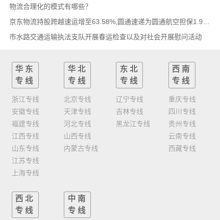
物流合理化的模式有哪些？
京东物流持股跨越速运增至63.58%,圆通速递为圆通航空担保1.9亿,安博中国牵手启橙中国,中通云
市水路交通运输执法支队开展春运检查以及对社会开展慰问活动
华东
华北
东北
西南
专线
专线
专线
专线
浙江专线
北京专线
辽宁专线
重庆专线
安徽专线
天津专线
吉林专线
四川专线
福建专线
河北专线
黑龙江专线
贵州专线
江西专线
山西专线
云南专线
山东专线
内蒙古专线
西藏专线
江苏专线
上海专线
西北
中南
专线
专线