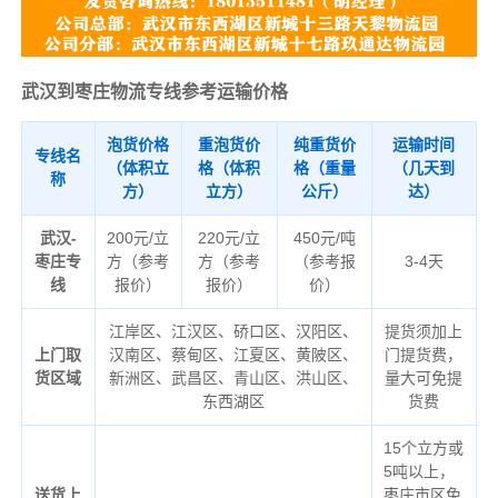
武汉到枣庄物流专线参考运输价格
泡货价格
重泡货价
纯重货价
运输时间
专线名
（体积立
格（体积
格（重量
（几天到
称
方）
立方）
公斤）
达）
武汉-
200元/立
220元/立
450元/吨
枣庄专
方（参考
方（参考
（参考报
3-4天
线
报价）
报价）
价）
江岸区、江汉区、硚口区、汉阳区、
提货须加上
上门取
汉南区、蔡甸区、江夏区、黄陂区、
门提货费，
货区域
新洲区、武昌区、青山区、洪山区、
量大可免提
东西湖区
货费
15个立方或
5吨以上，
送货上
枣庄市区免