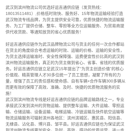
武汉到滨州物流公司优选好运吉通供应链（发货热线：
18013511481）,价格低时效快、服务好、15年物流运输经验打造
武汉物流专线品牌，为货主提供安全可靠，优质快捷的物流运输服
务、为工厂提供仓储、整车、零担等全方位运输服务、为贸易商提
供代收货款、等通知放货的省心优质服务！
好运吉通供应链作为武汉品牌物流公司与货主的任何一次合作都站
在货主的角度综合考虑运输的时效、运输的价格、运输的安全性，
为货主选择运输准时、安全性保障强、运费便宜性价比高的武汉到
滨州物流运输服务，真正的为货主做到省心、省事、省钱的优质服
务。好运吉通供应链立足武汉15年提出了“为货主创造价值”的核心
价值观、精英管理人才30多位统一了员工思想，凝聚了所有的力
量，增强了员工的责任感和使命感、自有车辆+合作车辆300多辆从
而更有效的保障了高效、准确、及时、快捷的优质物流服务的实
施！
武汉到滨州物流专线是好运吉通供应链的品牌运输路线之一，专业
承接武汉发到滨州的货物运输、提供整车运输、大件运输、零担运
输、仓储运输、设备运输、电梯运输、冷链运输及快件航空运输等
物流运输服务可辐射滨州各地区：滨州滨城区、惠民县、阳信县、
无棣县、沾化县、博兴县、邹平县。好运吉通供应链也为保证武汉
到滨州物流专线更加安全，及时，高效，感动的优质运营，进一步