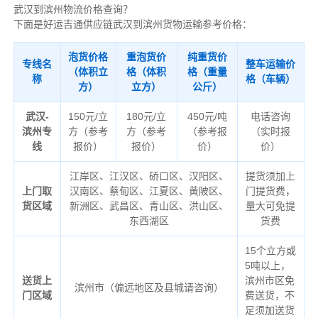
武汉到滨州物流价格查询？
下面是好运吉通供应链武汉到滨州货物运输参考价格：
泡货价格
重泡货价
纯重货价
专线名
整车运输价
（体积立
格（体积
格（重量
称
格（车辆）
方）
立方）
公斤）
武汉-
150元/立
180元/立
450元/吨
电话咨询
滨州专
方（参考
方（参考
（参考报
（实时报
线
报价）
报价）
价）
价）
江岸区、江汉区、硚口区、汉阳区、
提货须加上
上门取
汉南区、蔡甸区、江夏区、黄陂区、
门提货费，
货区域
新洲区、武昌区、青山区、洪山区、
量大可免提
东西湖区
货费
15个立方或
5吨以上，
送货上
滨州市区免
滨州市（偏远地区及县城请咨询）
门区域
费送货，不
足须加送货