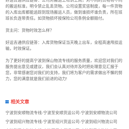
的搬运标准，明令禁止乱丢货物。公司设置奖惩制度，每一件货物
的入库出库都能追踪到现场搬运人员，做到谁损坏谁负责，所在班
班长负连带责任。如货物损坏按保险公司条例全额赔付。
货主
问：货物时效怎么样？
好运吉通供应链
答：入库货物保证当天晚上出车，全程高速甩挂运
输，时效保证。
为了更好的提高宁波到保山物流专线的服务质量，欢迎您对我们的
服务提出意见或建议，我们会认真对待并及时把处理意见汇报于
您，非常感谢您对我们的支持，我们将为客户的需求做出不懈的努
力，您的满意就是我们前进的动力!
相关文章
宁波到安顺物流专线-宁波至安顺货运公司-宁波到安顺物流公司
宁波到绍兴物流专线-宁波至绍兴货运公司-宁波到绍兴物流公司