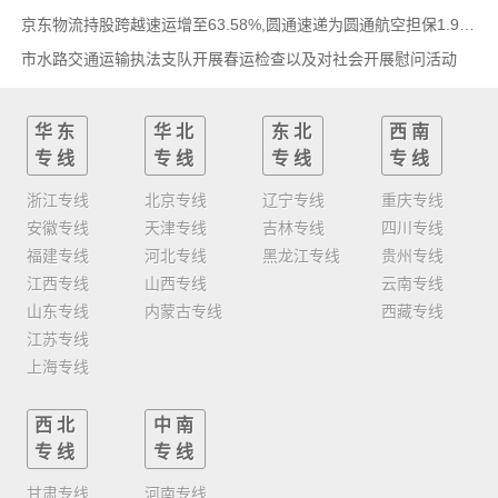
京东物流持股跨越速运增至63.58%,圆通速递为圆通航空担保1.9亿,安博中国牵手启橙中国,中通云
市水路交通运输执法支队开展春运检查以及对社会开展慰问活动
华东
华北
东北
西南
专线
专线
专线
专线
浙江专线
北京专线
辽宁专线
重庆专线
安徽专线
天津专线
吉林专线
四川专线
福建专线
河北专线
黑龙江专线
贵州专线
江西专线
山西专线
云南专线
山东专线
内蒙古专线
西藏专线
江苏专线
上海专线
西北
中南
专线
专线
甘肃专线
河南专线