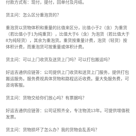
付款方式有：现付，提付，回单付及月结。
货主
问：怎么区分重泡货的？
重泡货以货物体积和重量的比值来区分，比值小于2（含）为重货
（若比值小于1为纯重货），比值大于6（含）为泡货（若比值大于
8为纯轻货），其余为重泡货。重货按重量计费，泡货（轻货）按
体积计费，而重泡货可按重量或体积计费。
货主
问：可以上门收货及送货上门吗？可以打包搬运吗？
好运吉通供应链
答：公司提供上门收货和送货上门服务，提供打包
搬运服务。服务费视具体货物和路程远近收费。量大免服务费，可
咨询客服。
货主
问：货物交给你们放心吗？有票据吗？
好运吉通供应链
答：公司证照齐全，专注物流13年。可提供增值税
发票。
货主
问：货物损坏了怎么办？我的货物会乱丢吗？