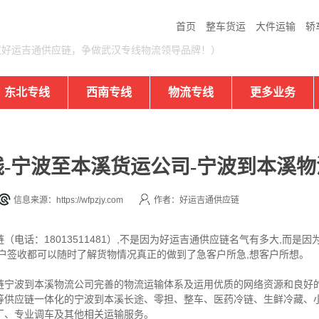
首页
整车货运
大件运输
轿
汉好运吉通供应链，争做武汉专线物流领导品牌！）
东北专线
西南专线
物流专线
更多业务
-宁波至本溪货运公司-宁波到本溪物
信息来源：https://wfpzjy.com
作者：好运吉通供应链
电话：18013511481）,不是因为好运吉通供应链名气有多大,而是
户签收都可以随时了解货物情况真正的做到了急客户所急,想客户所想。
链宁波到本溪物流公司完善的物流运输体系及运用优质的网络资源和良好
等供应链一体化的宁波到本溪长途、零担、整车、医药冷链、生鲜冷藏、
厂、专业调车及其他相关运输服务。