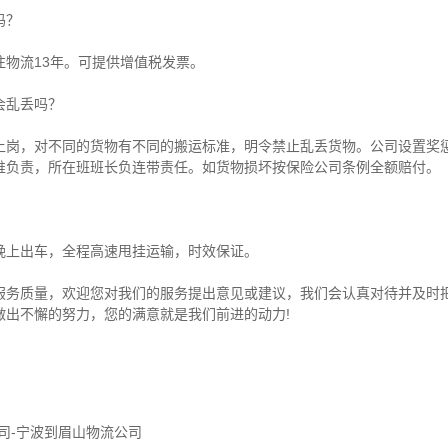
吗？
注物流13年。可提供增值税发票。
会乱丢吗？
上岗，对不同的货物有不同的搬运标准，明令禁止乱丢货物。公司设置奖
谁负责，所在班班长负连带责任。如货物损坏按保险公司条例全额赔付。
晚上出车，全程高速甩挂运输，时效保证。
服务质量，欢迎您对我们的服务提出意见或建议，我们会认真对待并及时
做出不懈的努力，您的满意就是我们前进的动力!
司-宁波到眉山物流公司