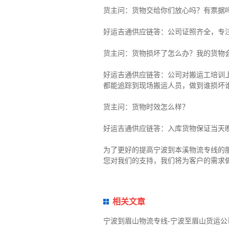
货主
问：货物交给你们放心吗？有票据
好运吉通供应链
答：公司证照齐全，专
货主
问：货物损坏了怎么办？我的货物
好运吉通供应链
答：公司对搬运工培训
都能追踪到现场搬运人员，做到谁损坏
货主
问：货物时效怎么样？
好运吉通供应链
答：入库货物保证当天
为了更好的提高宁波到本溪物流专线的
您对我们的支持，我们将为客户的需求
相关文章
宁波到眉山物流专线-宁波至眉山货运公