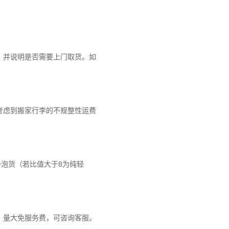
，并说明是否需要上门取货。如
考虑到搬家行李的不规整性运费
为泡货（若比值大于8为纯轻
。量大免服务费，可咨询客服。