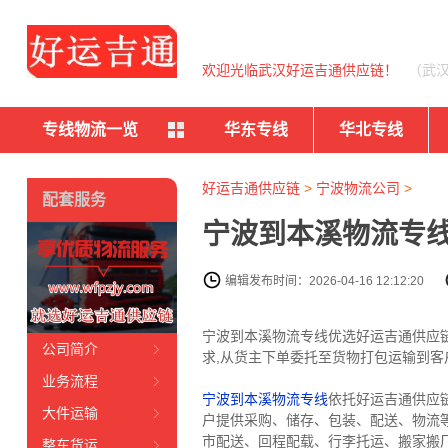
欢迎光临武汉好运吉通供应链！
（武
专线物流一览
华东专线
华北专线
好运吉通供应链
>
宁波物流公司
>
配套服务
宁波到本溪物流专线
编辑发布时间：2026-04-16 12:12:20
宁波到本溪物流专线优选好运吉通供应链（
公司简介
求,从货主下单委托至货物打包运输到客
业务流程
宁波到本溪物流专线
依托好运吉通供应
大件运输
户提供采购、储存、包装、配送、物流
市配送、回程配载、行李托运、搬家搬
整车货运