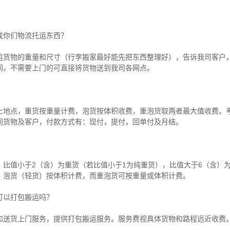
找你们物流托运东西？
运货物的重量和尺寸（行李搬家最好能先把东西整理好），告诉我司客户
间。不需要上门的可直接将货物送到我司各网点。
？
止地点，重货按重量计费，泡货按体积收费，重泡货取两者最大值收费。
同货物及客户，付款方式有：现付，提付，回单付及月结。
比值小于2（含）为重货（若比值小于1为纯重货），比值大于6（含）
，泡货（轻货）按体积计费，而重泡货可按重量或体积计费。
可以打包搬运吗？
和送货上门服务，提供打包搬运服务。服务费视具体货物和路程远近收费