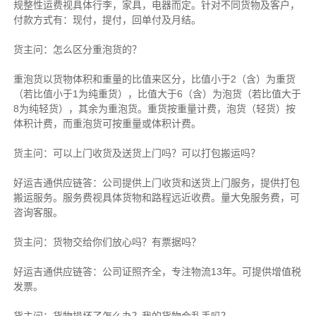
规整性运费视具体行李，家具，电器而定。针对不同货物及客户，
付款方式有：现付，提付，回单付及月结。
货主
问：怎么区分重泡货的？
重泡货以货物体积和重量的比值来区分，比值小于2（含）为重货
（若比值小于1为纯重货），比值大于6（含）为泡货（若比值大于
8为纯轻货），其余为重泡货。重货按重量计费，泡货（轻货）按
体积计费，而重泡货可按重量或体积计费。
货主
问：可以上门收货及送货上门吗？可以打包搬运吗？
好运吉通供应链
答：公司提供上门收货和送货上门服务，提供打包
搬运服务。服务费视具体货物和路程远近收费。量大免服务费，可
咨询客服。
货主
问：货物交给你们放心吗？有票据吗？
好运吉通供应链
答：公司证照齐全，专注物流13年。可提供增值税
发票。
货主
问：货物损坏了怎么办？我的货物会乱丢吗？