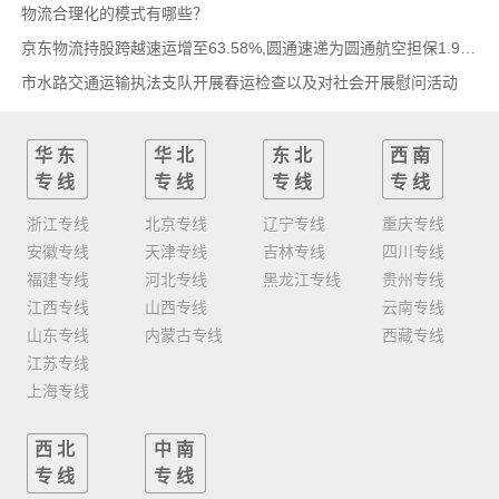
物流合理化的模式有哪些？
京东物流持股跨越速运增至63.58%,圆通速递为圆通航空担保1.9亿,安博中国牵手启橙中国,中通云
市水路交通运输执法支队开展春运检查以及对社会开展慰问活动
华东
华北
东北
西南
专线
专线
专线
专线
浙江专线
北京专线
辽宁专线
重庆专线
安徽专线
天津专线
吉林专线
四川专线
福建专线
河北专线
黑龙江专线
贵州专线
江西专线
山西专线
云南专线
山东专线
内蒙古专线
西藏专线
江苏专线
上海专线
西北
中南
专线
专线