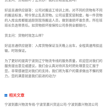
好运吉通供应链
答：公司对搬运工培训上岗，对不同的货物有不同
的搬运标准，明令禁止乱丢货物。公司设置奖惩制度，每一件货物
的入库出库都能追踪到现场搬运人员，做到谁损坏谁负责，所在班
班长负连带责任。如货物损坏按保险公司条例全额赔付。
货主
问：货物时效怎么样？
好运吉通供应链
答：入库货物保证当天晚上出车，全程高速甩挂运
输，时效保证。
为了更好的提高宁波到辽宁物流专线的服务质量，欢迎您对我们的
服务提出意见或建议，我们会认真对待并及时把处理意见汇报于
您，非常感谢您对我们的支持，我们将为客户的需求做出不懈的努
力，您的满意就是我们前进的动力!
相关文章
宁波到嘉兴物流专线-宁波至嘉兴货运公司-宁波到嘉兴物流公司