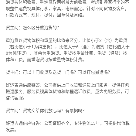
泡货按体积收费，重泡货取两者最大值收费。考虑到搬家行李的不
规整性运费视具体行李，家具，电器而定。针对不同货物及客户，
付款方式有：现付，提付，回单付及月结。
货主
问：怎么区分重泡货的？
重泡货以货物体积和重量的比值来区分，比值小于2（含）为重货
（若比值小于1为纯重货），比值大于6（含）为泡货（若比值大于
8为纯轻货），其余为重泡货。重货按重量计费，泡货（轻货）按
体积计费，而重泡货可按重量或体积计费。
货主
问：可以上门收货及送货上门吗？可以打包搬运吗？
好运吉通供应链
答：公司提供上门收货和送货上门服务，提供打包
搬运服务。服务费视具体货物和路程远近收费。量大免服务费，可
咨询客服。
货主
问：货物交给你们放心吗？有票据吗？
好运吉通供应链
答：公司证照齐全，专注物流13年。可提供增值税
发票。