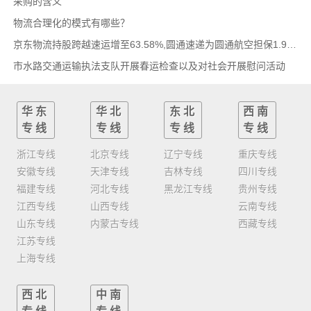
采购的含义
物流合理化的模式有哪些？
京东物流持股跨越速运增至63.58%,圆通速递为圆通航空担保1.9亿,安博中国牵手启橙中国,中通云
市水路交通运输执法支队开展春运检查以及对社会开展慰问活动
华东
华北
东北
西南
专线
专线
专线
专线
浙江专线
北京专线
辽宁专线
重庆专线
安徽专线
天津专线
吉林专线
四川专线
福建专线
河北专线
黑龙江专线
贵州专线
江西专线
山西专线
云南专线
山东专线
内蒙古专线
西藏专线
江苏专线
上海专线
西北
中南