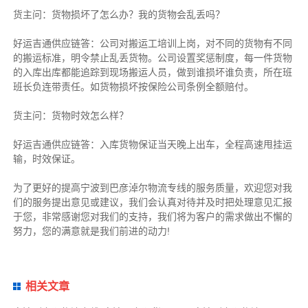
货主
问：货物损坏了怎么办？我的货物会乱丢吗？
好运吉通供应链
答：公司对搬运工培训上岗，对不同的货物有不同
的搬运标准，明令禁止乱丢货物。公司设置奖惩制度，每一件货物
的入库出库都能追踪到现场搬运人员，做到谁损坏谁负责，所在班
班长负连带责任。如货物损坏按保险公司条例全额赔付。
货主
问：货物时效怎么样？
好运吉通供应链
答：入库货物保证当天晚上出车，全程高速甩挂运
输，时效保证。
为了更好的提高宁波到巴彦淖尔物流专线的服务质量，欢迎您对我
们的服务提出意见或建议，我们会认真对待并及时把处理意见汇报
于您，非常感谢您对我们的支持，我们将为客户的需求做出不懈的
努力，您的满意就是我们前进的动力!
相关文章