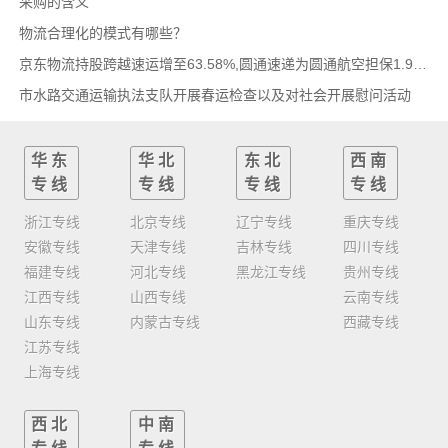
采购的含义
物流合理化的模式有哪些？
京东物流持股跨越速运增至63.58%,圆通速递为圆通航空担保1.9亿,安博中国牵手启橙中国,中通云
市水路交通运输执法支队开展春运检查以及对社会开展慰问活动
华东
华北
东北
西南
专线
专线
专线
专线
浙江专线
北京专线
辽宁专线
重庆专线
安徽专线
天津专线
吉林专线
四川专线
福建专线
河北专线
黑龙江专线
贵州专线
江西专线
山西专线
云南专线
山东专线
内蒙古专线
西藏专线
江苏专线
上海专线
西北
中南