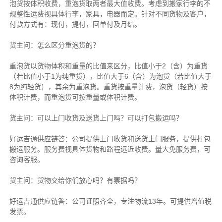
泡货按体积收费，重泡货取两者最大值收费。考虑到搬家行李的不
规整性运费视具体行李，家具，电器而定。针对不同货物及客户，
付款方式有：现付，提付，回单付及月结。
货主
问：怎么区分重泡货的？
重泡货以货物体积和重量的比值来区分，比值小于2（含）为重货
（若比值小于1为纯重货），比值大于6（含）为泡货（若比值大于
8为纯轻货），其余为重泡货。重货按重量计费，泡货（轻货）按
体积计费，而重泡货可按重量或体积计费。
货主
问：可以上门收货及送货上门吗？可以打包搬运吗？
好运吉通供应链
答：公司提供上门收货和送货上门服务，提供打包
搬运服务。服务费视具体货物和路程远近收费。量大免服务费，可
咨询客服。
货主
问：货物交给你们放心吗？有票据吗？
好运吉通供应链
答：公司证照齐全，专注物流13年。可提供增值税
发票。