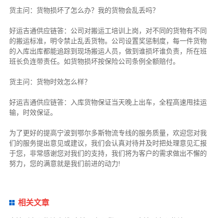
货主
问：货物损坏了怎么办？我的货物会乱丢吗？
好运吉通供应链
答：公司对搬运工培训上岗，对不同的货物有不同
的搬运标准，明令禁止乱丢货物。公司设置奖惩制度，每一件货物
的入库出库都能追踪到现场搬运人员，做到谁损坏谁负责，所在班
班长负连带责任。如货物损坏按保险公司条例全额赔付。
货主
问：货物时效怎么样？
好运吉通供应链
答：入库货物保证当天晚上出车，全程高速甩挂运
输，时效保证。
为了更好的提高宁波到鄂尔多斯物流专线的服务质量，欢迎您对我
们的服务提出意见或建议，我们会认真对待并及时把处理意见汇报
于您，非常感谢您对我们的支持，我们将为客户的需求做出不懈的
努力，您的满意就是我们前进的动力!
相关文章