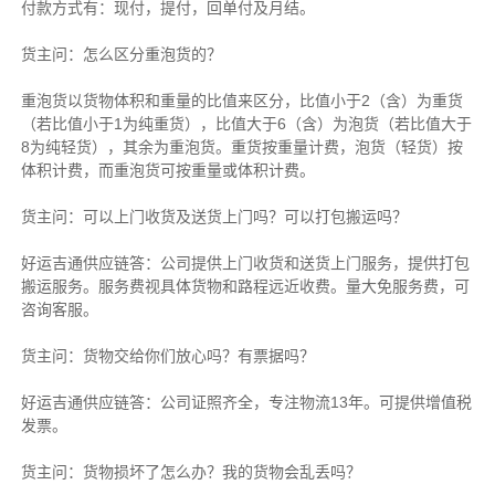
付款方式有：现付，提付，回单付及月结。
货主
问：怎么区分重泡货的？
重泡货以货物体积和重量的比值来区分，比值小于2（含）为重货
（若比值小于1为纯重货），比值大于6（含）为泡货（若比值大于
8为纯轻货），其余为重泡货。重货按重量计费，泡货（轻货）按
体积计费，而重泡货可按重量或体积计费。
货主
问：可以上门收货及送货上门吗？可以打包搬运吗？
好运吉通供应链
答：公司提供上门收货和送货上门服务，提供打包
搬运服务。服务费视具体货物和路程远近收费。量大免服务费，可
咨询客服。
货主
问：货物交给你们放心吗？有票据吗？
好运吉通供应链
答：公司证照齐全，专注物流13年。可提供增值税
发票。
货主
问：货物损坏了怎么办？我的货物会乱丢吗？