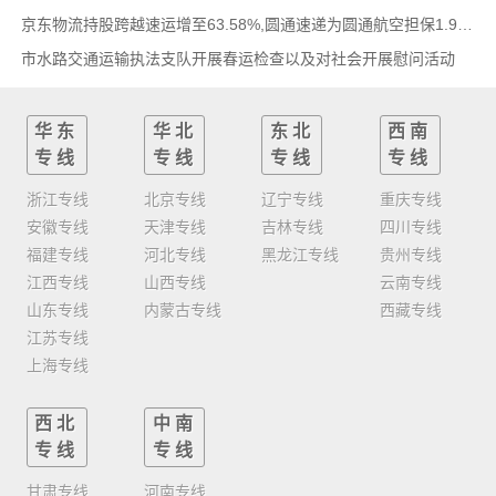
京东物流持股跨越速运增至63.58%,圆通速递为圆通航空担保1.9亿,安博中国牵手启橙中国,中通云
市水路交通运输执法支队开展春运检查以及对社会开展慰问活动
华东
华北
东北
西南
专线
专线
专线
专线
浙江专线
北京专线
辽宁专线
重庆专线
安徽专线
天津专线
吉林专线
四川专线
福建专线
河北专线
黑龙江专线
贵州专线
江西专线
山西专线
云南专线
山东专线
内蒙古专线
西藏专线
江苏专线
上海专线
西北
中南
专线
专线
甘肃专线
河南专线