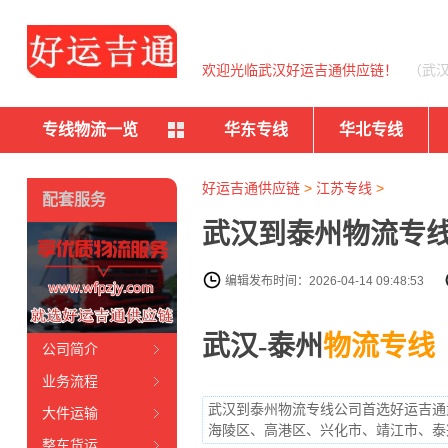
欢迎光临武汉好运吉通供应链！
（武
专线物流一览
华东专线
华北专线
好运吉通供应链
>
江苏专线
>
配套服务
武汉到泰州物流专
编辑发布时间：2026-04-14 09:48:53
武汉-泰州
物流专线
公司简介
业务流程
武汉到泰州物流专线公司首选好运吉通武
大件运输
海陵区、高港区、兴化市、靖江市、泰
整车货运