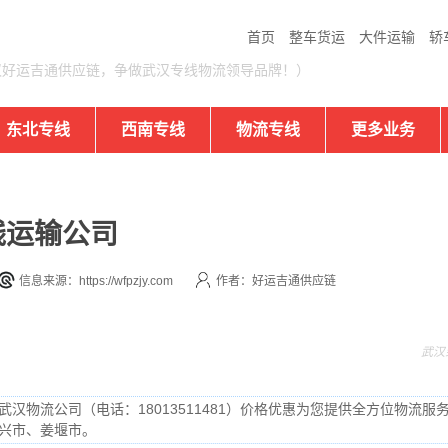
首页
整车货运
大件运输
轿
汉好运吉通供应链，争做武汉专线物流领导品牌！）
东北专线
西南专线
物流专线
更多业务
线运输公司
信息来源：https://wfpzjy.com
作者：好运吉通供应链
武汉
汉物流公司（电话：18013511481）价格优惠为您提供全方位物流服务
兴市、姜堰市。