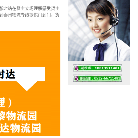
过“站在货主立场理解感受货主
到泰州物流专线提供门到门，货
工作时间：07:30 – – 23:30
值班座机：0512-66711481