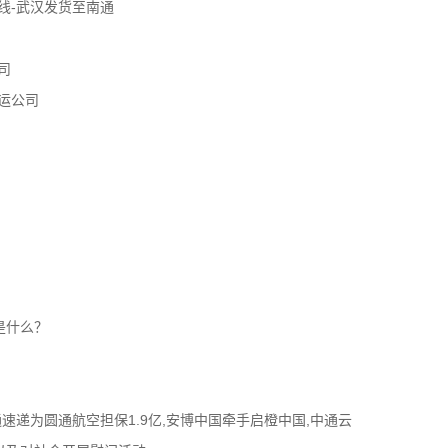
线-武汉发货至南通
司
运公司
是什么？
通速递为圆通航空担保1.9亿,安博中国牵手启橙中国,中通云