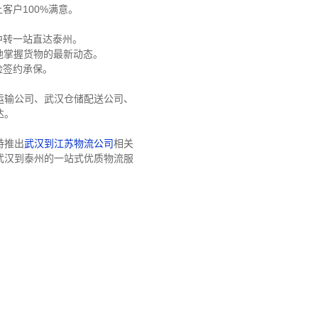
客户100%满意。
中转一站直达泰州。
地掌握货物的最新动态。
险签约承保。
运输公司、武汉仓储配送公司、
达。
特推出
武汉到江苏物流公司
相关
武汉到泰州的一站式优质物流服