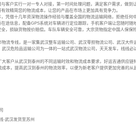
服与客户实行一对一专人对接，第一时间处理问题，满足客户需求，做到让
将有效精简您的物流成本，让您的产品在市场上更加具有竞争力。
发车，凭借十几年资深物流操作经验与覆盖全国的物流运输网络，拒绝任何
更新在途信息，配备GPS系统对车辆进行定位跟踪，手机客户端让您随时随
对安全，损缺货物按价赔偿。车队车辆安全可靠，大宗货物指定中国人保保
市物流专线，是一家集武汉整车运输公司、武汉零担物流公司、武汉大件
、武汉危险品运输公司为一体的一站式武汉物流公司，天天发车，线线必
广大客户从武汉到泰州的不同运输时效和物流成本要求，好运吉通供应链
流成本，提高武汉到泰州的物流效率，以便为新老客户提供更加完善的从
司
线-武汉发货至苏州