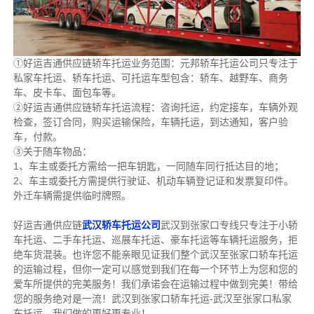
①好运吉通供应链轿车托运业务范围：元邦轿车托运公司只专注于
私家车托运、轿车托运、可托运车型包含：轿车、越野车、商务
车、皮卡车、面包车等。
②
好运吉通供应链
轿车托运流程：咨询托运，约定接车，车辆外观
检查，签订合同，购买运输保险，车辆托运，到达通知，客户验
车，付款。
③关于随车物品：
1、车主或委托方需给一把车钥匙，一同随车同行抵达目的地；
2、车主或委托方需提供行驶证、机动车辆登记证和发票复印件。
外迁车辆需提供临时牌照。
好运吉通供应链
武汉轿车托运公司
武汉到张家口专线只专注于小轿
车托运、二手车托运、巡展车托运、豪车托运等车辆托运服务，拒
绝车货混装。也许您不能亲眼见证我们整个武汉至张家口轿车托运
的运输过程，但你一定可以感觉到我们在每一个环节上为您和您的
爱车所提供的完美服务！我们承诺会在运输过程中做到完美！带给
您的服务绝对是一流！武汉到张家口轿车托运-武汉至张家口私家
车托运，我们做的更好更专业！