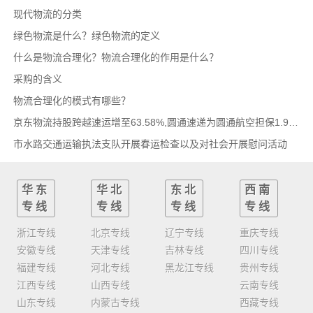
现代物流的分类
绿色物流是什么？绿色物流的定义
什么是物流合理化？物流合理化的作用是什么？
采购的含义
物流合理化的模式有哪些？
京东物流持股跨越速运增至63.58%,圆通速递为圆通航空担保1.9亿,安博中国牵手启橙中国,中通云
市水路交通运输执法支队开展春运检查以及对社会开展慰问活动
华东
华北
东北
西南
专线
专线
专线
专线
浙江专线
北京专线
辽宁专线
重庆专线
安徽专线
天津专线
吉林专线
四川专线
福建专线
河北专线
黑龙江专线
贵州专线
江西专线
山西专线
云南专线
山东专线
内蒙古专线
西藏专线