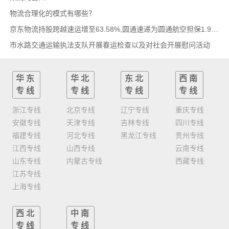
物流合理化的模式有哪些？
京东物流持股跨越速运增至63.58%,圆通速递为圆通航空担保1.9亿,安博中国牵手启橙中国,中通云
市水路交通运输执法支队开展春运检查以及对社会开展慰问活动
华东
华北
东北
西南
专线
专线
专线
专线
浙江专线
北京专线
辽宁专线
重庆专线
安徽专线
天津专线
吉林专线
四川专线
福建专线
河北专线
黑龙江专线
贵州专线
江西专线
山西专线
云南专线
山东专线
内蒙古专线
西藏专线
江苏专线
上海专线
西北
中南
专线
专线