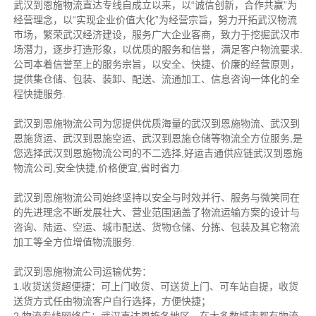
武汉到恩施物流直达专线自成立以来，以“诚信创新，合作共赢”为
经营理念，以“实现企业价值大化”为经营宗旨，努力开拓武汉物流
市场，繁荣武汉经济建设，服务广大企业客商，致力于挖掘武汉市
场潜力，逐步打造形象，以优质的服务和信誉，满足客户物流要求.
公司本着信誉至上的服务宗旨，以安全、快捷、价廉的经营原则，
提供集仓储、包装、装卸、配送、流通加工、信息咨询一体化的全
程快捷服务.
武汉到恩施物流公司为您提供优质海量的武汉到恩施物流、武汉到
恩施货运、武汉到恩施空运、武汉到恩施仓储等物流全方位服务,是
您选择武汉到恩施物流公司的不二选择,好运吉通供应链武汉到恩施
物流公司,安全快捷,价格便宜,省时省力.
武汉到恩施物流公司始终坚持以安全与时效并行、服务与微笑同在
的先进理念不断发展壮大、营业范围涵盖了物流运输方案的设计与
咨询、陆运、空运、城市配送、货物仓储、分拣、包装及其它物流
加工等全方位增值物流服务.
武汉到恩施物流公司运输优势：
1.收货送货超便捷：可上门收货、可送货上门、可车站自提，收货
送货方式任由物流客户自行选择，方便快捷；