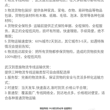
2.物流专线网络广：武汉直达恩施各地区，在大多数城市都有物流
点；
3.物流货物包装好: 提供各种家具、家电、衣物、易碎物品等物品
包装，货物包装材料有木箱、纸箱、毛毯、泡沫、胶带等各种包装
材料；
4.货物安全保险多: 运输前提供正式保险单据、全程保险、全程服
务，真正的全程低风险，损坏有所赔，快速理赔，手续简便，绝不
推脱；
5.货物运输速度快：60%城市2天到达，其它城市3-5天，如遇特殊
情况会提前告知；
6.物流抵达超安全：把所有货物都参保货物险，造成的货物损失按
100%赔付，全程低风险.
武汉到恩施物流专线运输优势：
提供三种物流专线运输类型可自由搭配选择
1.服务型：完善的物流体系，保证货物的安全与灵活多样化运输方
式；
2.时速型：当天发车,快速直达,准时到货,价格公平合理；
3.普通型：覆盖面广,专线网络全，到达地点多，价格相对便宜，适
合各种普通货物运输.