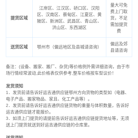
量大可免
江岸区、江汉区、硚口区、汉阳
费上门取
区、汉南区、蔡甸区、江夏区、黄
提货区域
货，不足
陂区、新洲区、武昌区、青山区、
需加提货
洪山区、东西湖区
费
偏远及郊
送货区域
鄂州市（偏远地区及县城请咨询）
县请咨询
备注
：
(设备、搬家、搬厂、杂货)等价格例外需详细咨询，由于市
场行情经常波动,此价格表仅供参考,整车价格按车型议价！
发货须知
1．发货前请告诉好运吉通供应链鄂州方向货物的类型如（电器、
电子产品、搬家物品、家且、化工产品等）。
2．发货前请告诉好运吉通供应链货物的重量与体积数量，告诉好
运吉通供应链才能报价。
3．如须上门提货的请提前告诉好运吉通供应链提货地址等，无须
送上门提货就送到好运吉通供应链的仓库里。
送货须知