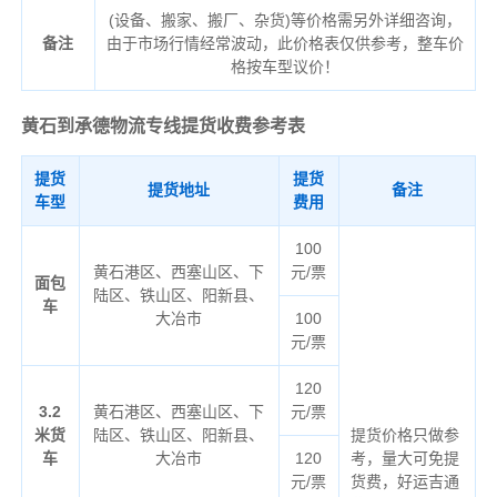
(设备、搬家、搬厂、杂货)等价格需另外详细咨询，
备注
由于市场行情经常波动，此价格表仅供参考，整车价
格按车型议价！
黄石到承德物流专线
提货收费参考表
提货
提货
提货地址
备注
车型
费用
100
黄石港区、西塞山区、下
元/票
面包
陆区、铁山区、阳新县、
车
大冶市
100
元/票
120
3.2
黄石港区、西塞山区、下
元/票
米货
陆区、铁山区、阳新县、
提货价格只做参
车
大冶市
120
考，量大可免提
元/票
货费，好运吉通