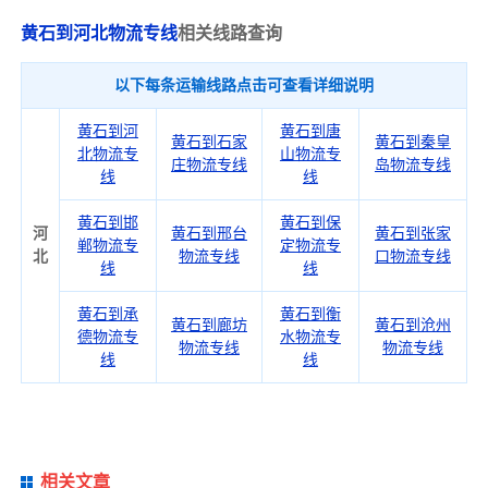
黄石到河北物流专线
相关线路查询
以下每条运输线路点击可查看详细说明
黄石到河
黄石到唐
黄石到石家
黄石到秦皇
北物流专
山物流专
庄物流专线
岛物流专线
线
线
黄石到邯
黄石到保
河
黄石到邢台
黄石到张家
郸物流专
定物流专
北
物流专线
口物流专线
线
线
黄石到承
黄石到衡
黄石到廊坊
黄石到沧州
德物流专
水物流专
物流专线
物流专线
线
线
相关文章