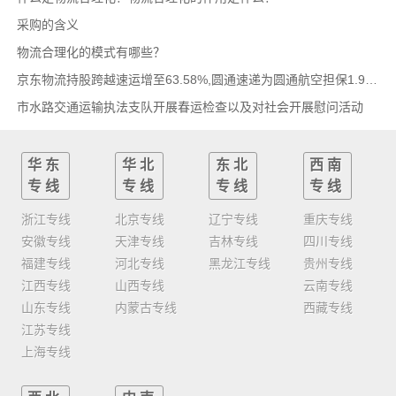
采购的含义
物流合理化的模式有哪些？
京东物流持股跨越速运增至63.58%,圆通速递为圆通航空担保1.9亿,安博中国牵手启橙中国,中通云
市水路交通运输执法支队开展春运检查以及对社会开展慰问活动
华东
华北
东北
西南
专线
专线
专线
专线
浙江专线
北京专线
辽宁专线
重庆专线
安徽专线
天津专线
吉林专线
四川专线
福建专线
河北专线
黑龙江专线
贵州专线
江西专线
山西专线
云南专线
山东专线
内蒙古专线
西藏专线
江苏专线
上海专线