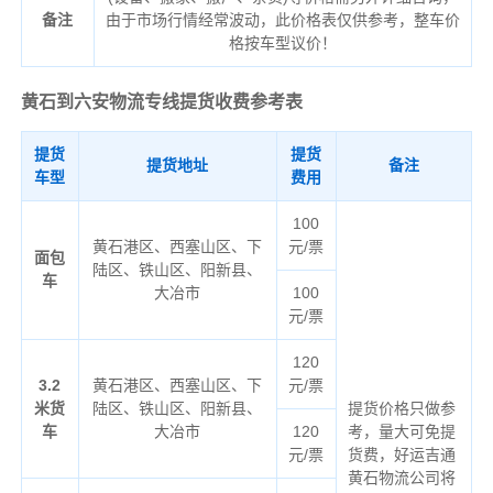
备注
由于市场行情经常波动，此价格表仅供参考，整车价
格按车型议价！
黄石到六安物流专线
提货收费参考表
提货
提货
提货地址
备注
车型
费用
100
黄石港区、西塞山区、下
元/票
面包
陆区、铁山区、阳新县、
车
大冶市
100
元/票
120
3.2
黄石港区、西塞山区、下
元/票
米货
陆区、铁山区、阳新县、
提货价格只做参
车
大冶市
120
考，量大可免提
元/票
货费，好运吉通
黄石物流公司将