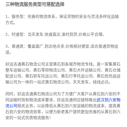
三种物流服务类型可搭配选择
1、服务型：完善的物流体系，保证货物的安全与灵活多样化运输
方式。
2、时速型：当天发车,快速直达,准时到货,价格公平合理。
3、普通类：覆盖面广,到达地点多,价格相对便宜,适合普通货物运
送。
好运吉通黄石物流公司主营黄石到各城市物流专线，是一家集
黄石
整车运输公司
、
黄石零担物流公司
、
黄石大件运输公司
、
黄石仓储
配送公司
、
黄石轿车托运公司
、
黄石行李托运公司
、
黄石危险品运
输公司
为一体的一站式
黄石物流公司
，天天发车，线线必达
。
同时，好运吉通黄石物流公司为了方便广大客户从黄石到六安的不
同运输时效和物流成本要求，好运吉通供应链特推出
武汉到六安物
流公司
相关业务，以此降低从黄石到六安运输的物流成本，提高黄
石到六安的物流效率，以便为新老客户提供更加完善的从黄石到六
安的一站式优质物流服务！