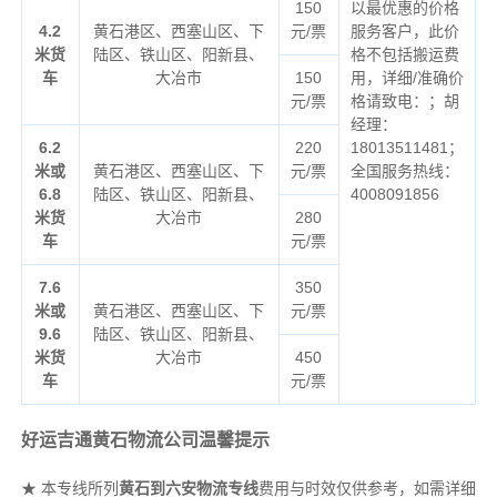
150
以最优惠的价格
4.2
黄石港区、西塞山区、下
元/票
服务客户，此价
米货
陆区、铁山区、阳新县、
格不包括搬运费
车
大冶市
150
用，详细/准确价
元/票
格请致电：；胡
经理：
6.2
220
18013511481；
米或
黄石港区、西塞山区、下
元/票
全国服务热线：
6.8
陆区、铁山区、阳新县、
4008091856
米货
大冶市
280
车
元/票
7.6
350
米或
黄石港区、西塞山区、下
元/票
9.6
陆区、铁山区、阳新县、
米货
大冶市
450
车
元/票
好运吉通黄石物流公司温馨提示
★ 本专线所列
黄石到六安物流专线
费用与时效仅供参考，如需详细