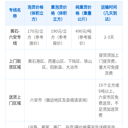
泡货价格
重泡货价
纯重货价
运输时间
专线名
（体积立
格（体积
格（重量
（几天到
称
方）
立方）
公斤）
达）
黄石-
170元/立
190元/立
490元/吨
六安专
方（参考
方（参考
（参考报
2-3天
线
报价）
报价）
价）
提货须加上
上门取
黄石港区、西塞山区、下陆区、铁山
门提货费，
货区域
区、阳新县、大冶市
量大可免提
货费
15个立方或
5吨以上，
送货上
六安市区免
六安市（偏远地区及县城请咨询）
门区域
费送货，不
足须加送货
费
(设备、搬家、搬厂、杂货)等价格需另外详细咨询，