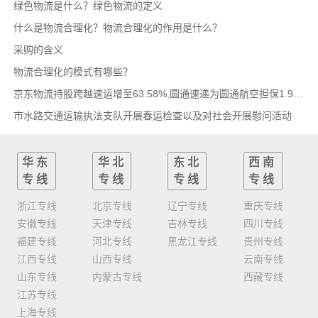
绿色物流是什么？绿色物流的定义
什么是物流合理化？物流合理化的作用是什么？
采购的含义
物流合理化的模式有哪些？
京东物流持股跨越速运增至63.58%,圆通速递为圆通航空担保1.9亿,安博中国牵手启橙中国,中通云
市水路交通运输执法支队开展春运检查以及对社会开展慰问活动
华东
华北
东北
西南
专线
专线
专线
专线
浙江专线
北京专线
辽宁专线
重庆专线
安徽专线
天津专线
吉林专线
四川专线
福建专线
河北专线
黑龙江专线
贵州专线
江西专线
山西专线
云南专线
山东专线
内蒙古专线
西藏专线
江苏专线
上海专线