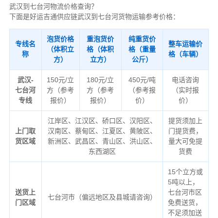
武汉到七台河物流价格查询？
下面是好运吉通供应链武汉到七台河货物运输参考价格：
泡货价格
重泡货价
纯重货价
专线名
整车运输价
（体积立
格（体积
格（重量
称
格（车辆）
方）
立方）
公斤）
武汉-
150元/立
180元/立
450元/吨
电话咨询
七台河
方（参考
方（参考
（参考报
（实时报
专线
报价）
报价）
价）
价）
江岸区、江汉区、硚口区、汉阳区、
提货须加上
上门取
汉南区、蔡甸区、江夏区、黄陂区、
门提货费，
货区域
新洲区、武昌区、青山区、洪山区、
量大可免提
东西湖区
货费
15个立方或
5吨以上，
送货上
七台河市区
七台河市（偏远地区及县城请咨询）
门区域
免费送货，
不足须加送