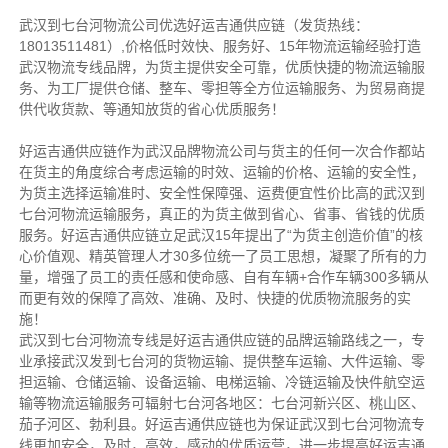
武汉到七台河物流公司优选好运吉通供应链（发货热线：
18013511481）,价格低时效快、服务好、15年物流运输经验打造
武汉物流专线品牌，为货主提供安全可靠，优质快捷的物流运输服
务、为工厂提供仓储、整车、零担等全方位运输服务、为贸易商提
供代收货款、等通知放货的省心优质服务！
好运吉通供应链作为武汉品牌物流公司与货主的任何一次合作都站
在货主的角度综合考虑运输的时效、运输的价格、运输的安全性，
为货主选择运输准时、安全性保障强、运费便宜性价比高的武汉到
七台河物流运输服务，真正的为货主做到省心、省事、省钱的优质
服务。好运吉通供应链立足武汉15年提出了“为货主创造价值”的核
心价值观、精英管理人才30多位统一了员工思想，凝聚了所有的力
量，增强了员工的责任感和使命感、自有车辆+合作车辆300多辆从
而更有效的保障了高效、准确、及时、快捷的优质物流服务的实
施！
武汉到七台河物流专线是好运吉通供应链的品牌运输路线之一，专
业承接武汉发到七台河的货物运输、提供整车运输、大件运输、零
担运输、仓储运输、设备运输、电梯运输、冷链运输及快件航空运
输等物流运输服务可辐射七台河各地区：七台
河
新兴区、桃山区、
茄子河区、勃利县
。好运吉通供应链也为保证武汉到七台河物流专
线更加安全，及时，高效，感动的优质运营，进一步提高好运吉通