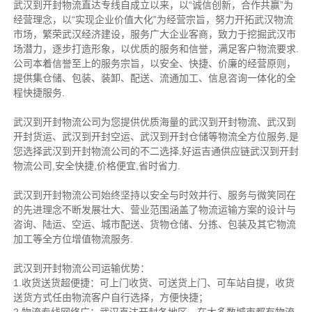
武汉到开封物流直达专线自成立以来，以“诚信创新，合作共赢”为
经营理念，以“实现企业价值大化”为经营宗旨，努力开拓武汉物流
市场，繁荣武汉经济建设，服务广大企业客商，致力于挖掘武汉市
场潜力，逐步打造形象，以优质的服务和信誉，满足客户物流要求.
公司本着信誉至上的服务宗旨，以安全、快捷、价廉的经营原则，
提供集仓储、包装、装卸、配送、流通加工、信息咨询一体化的全
程快捷服务.
武汉到开封物流公司为您提供优质海量的武汉到开封物流、武汉到
开封货运、武汉到开封空运、武汉到开封仓储等物流全方位服务,是
您选择武汉到开封物流公司的不二选择,好运吉通供应链武汉到开封
物流公司,安全快捷,价格便宜,省时省力.
武汉到开封物流公司始终坚持以安全与时效并行、服务与微笑同在
的先进理念不断发展壮大、营业范围涵盖了物流运输方案的设计与
咨询、陆运、空运、城市配送、货物仓储、分拣、包装及其它物流
加工等全方位增值物流服务.
武汉到开封物流公司运输优势：
1.收货送货超便捷：可上门收货、可送货上门、可车站自提，收货
送货方式任由物流客户自行选择，方便快捷；