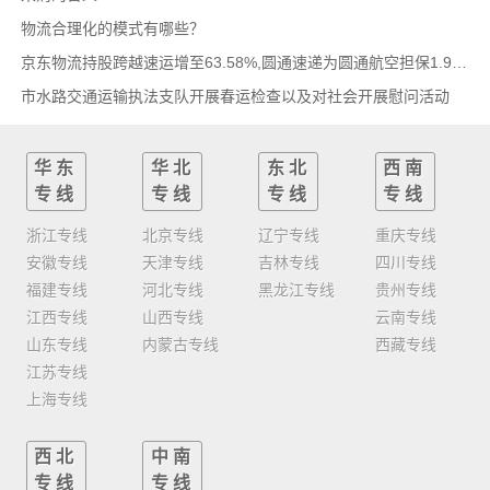
物流合理化的模式有哪些？
京东物流持股跨越速运增至63.58%,圆通速递为圆通航空担保1.9亿,安博中国牵手启橙中国,中通云
市水路交通运输执法支队开展春运检查以及对社会开展慰问活动
华东
华北
东北
西南
专线
专线
专线
专线
浙江专线
北京专线
辽宁专线
重庆专线
安徽专线
天津专线
吉林专线
四川专线
福建专线
河北专线
黑龙江专线
贵州专线
江西专线
山西专线
云南专线
山东专线
内蒙古专线
西藏专线
江苏专线
上海专线
西北
中南
专线
专线