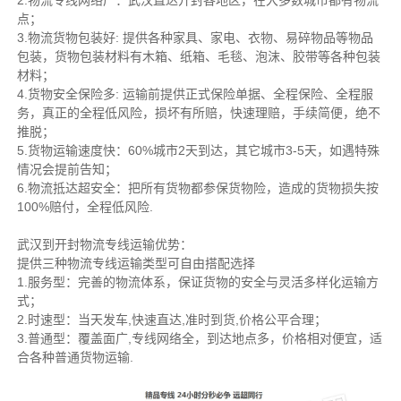
2.物流专线网络广：武汉直达开封各地区，在大多数城市都有物流
点；
3.物流货物包装好: 提供各种家具、家电、衣物、易碎物品等物品
包装，货物包装材料有木箱、纸箱、毛毯、泡沫、胶带等各种包装
材料；
4.货物安全保险多: 运输前提供正式保险单据、全程保险、全程服
务，真正的全程低风险，损坏有所赔，快速理赔，手续简便，绝不
推脱；
5.货物运输速度快：60%城市2天到达，其它城市3-5天，如遇特殊
情况会提前告知；
6.物流抵达超安全：把所有货物都参保货物险，造成的货物损失按
100%赔付，全程低风险.
武汉到开封物流专线运输优势：
提供三种物流专线运输类型可自由搭配选择
1.服务型：完善的物流体系，保证货物的安全与灵活多样化运输方
式；
2.时速型：当天发车,快速直达,准时到货,价格公平合理；
3.普通型：覆盖面广,专线网络全，到达地点多，价格相对便宜，适
合各种普通货物运输.