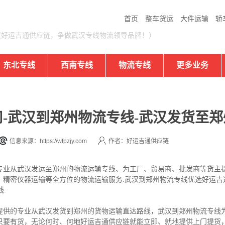
首页
整车货运
大件运输
轿
汉好运吉通供应链，争做武汉专线物流领导品牌！）
东北专线
西南专线
物流专线
更多业务
-武汉到郑州物流专线-武汉发货至郑
信息来源：https://wfpzjy.com
作者：好运吉通供应链
专业从武汉发运至郑州的物流运输专线、为工厂、贸易商、批发商等货主
、精密仪器运输等全方位的物流运输服务.武汉到郑州物流专线优选好运吉
.
提供的专业从武汉发货到郑州的货物运输直达路线，武汉到郑州物流专线为
只要有货，无论何时、何地好运吉通供应链就能立即、就地提供上门提货