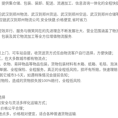
，提供集仓储、包装、装卸、配送、流通加工、信息咨询一体化的全程快捷
的武汉到郑州物流、武汉到郑州货运、武汉到郑州空运、武汉到郑州仓储等
链武汉到郑州物流公司,安全快捷,价格便宜,省时省力.
时效并行、服务与微笑同在的先进理念不断发展壮大、营业范围涵盖了物
、包装及其它物流加工等全方位增值物流服务.
送货上门、可车站自提，收货送货方式任由物流客户自行选择，方便快捷；
区，在大多数城市都有物流点；
家电、衣物、易碎物品等物品包装，货物包装材料有木箱、纸箱、毛毯、泡
保险单据、全程保险、全程服务，真正的全程低风险，损坏有所赔，快速理
，其它城市3-5天，如遇特殊情况会提前告知；
物险，造成的货物损失按100%赔付，全程低风险.
选择
的安全与灵活多样化运输方式；
货,价格公平合理；
达地点多，价格相对便宜，适合各种普通货物运输.