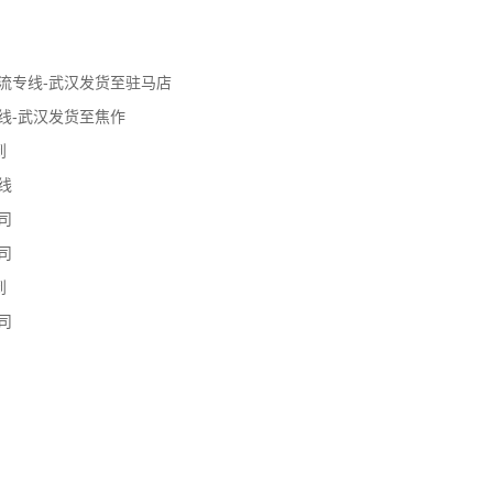
流专线-武汉发货至驻马店
线-武汉发货至焦作
到
线
司
司
到
司