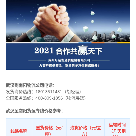
武汉到南阳物流公司电话
：
发货询价热线：
18013511481（胡经理）
全国服务热线：400-809-1856（物流寻踪）
武汉至南阳货运专线价格参考
：
运输时间
重货价格（元/
泡货价格（元/立
线路名称
（几天到
吨）
方）