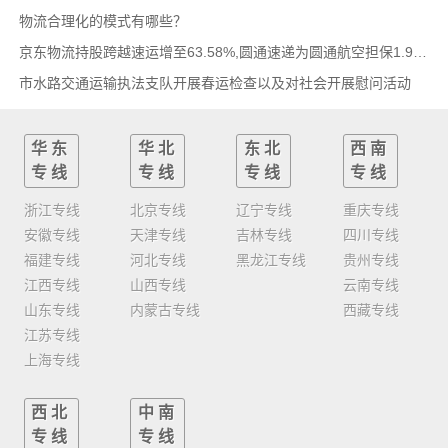
物流合理化的模式有哪些？
京东物流持股跨越速运增至63.58%,圆通速递为圆通航空担保1.9亿,安博中国牵手启橙中国,中通云
市水路交通运输执法支队开展春运检查以及对社会开展慰问活动
华东
华北
东北
西南
专线
专线
专线
专线
浙江专线
北京专线
辽宁专线
重庆专线
安徽专线
天津专线
吉林专线
四川专线
福建专线
河北专线
黑龙江专线
贵州专线
江西专线
山西专线
云南专线
山东专线
内蒙古专线
西藏专线
江苏专线
上海专线
西北
中南
专线
专线