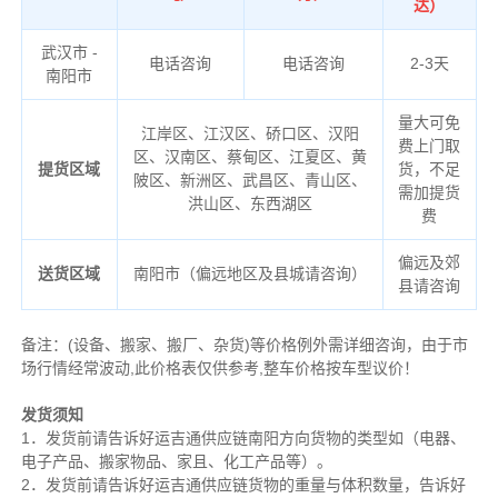
达）
武汉市 -
电话咨询
电话咨询
2-3天
南阳市
量大可免
江岸区、江汉区、硚口区、汉阳
费上门取
区、汉南区、蔡甸区、江夏区、黄
提货区域
货，不足
陂区、新洲区、武昌区、青山区、
需加提货
洪山区、东西湖区
费
偏远及郊
送货区域
南阳市（偏远地区及县城请咨询）
县请咨询
备注
：
(设备、搬家、搬厂、杂货)等价格例外需详细咨询，由于市
场行情经常波动,此价格表仅供参考,整车价格按车型议价！
发货须知
1．发货前请告诉好运吉通供应链南阳方向货物的类型如（电器、
电子产品、搬家物品、家且、化工产品等）。
2．发货前请告诉好运吉通供应链货物的重量与体积数量，告诉好