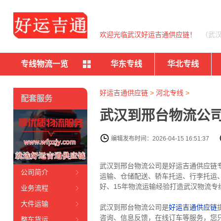
欢迎光临武汉好运吉通供应链！
（武
专线物流一览
华东专线
华北专线
好运吉通供应链
>
河北专线
>
配套服务
武汉到邢台物流公司
编辑发布时间：2026-04-15 16:51:37
武汉到邢台物流公司是好运吉通供应链
公司简介
运输、仓储配送、轿车托运、行李托运
好、15年物流运输经验打造武汉物流专线
业务流程
大件运输
武汉到邢台物流公司是
好运吉通供应链
咨询、信息反馈，在线订车等服务，您
整车货运