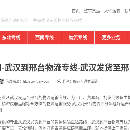
首页
整车货运
大件运输
轿
汉好运吉通供应链，争做武汉专线物流领导品牌！）
东北专线
西南专线
物流专线
更多业务
-武汉到邢台物流专线-武汉发货至邢
信息来源：https://wfpzjy.com
作者：好运吉通供应链
专业从武汉发运至邢台的物流运输专线、为工厂、贸易商、批发商等货主
、精密仪器运输等全方位的物流运输服务.武汉到邢台物流专线优选好运吉
.
提供的专业从武汉发货到邢台的货物运输直达路线，武汉到邢台物流专线为
只要有货，无论何时、何地好运吉通供应链就能立即、就地提供上门提货