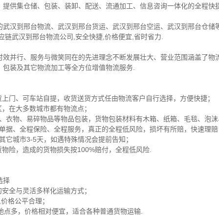
，提供集仓储、包装、装卸、配送、流通加工、信息咨询一体化的全程快捷
的武汉到邢台物流、武汉到邢台货运、武汉到邢台空运、武汉到邢台仓储等
链武汉到邢台物流公司,安全快捷,价格便宜,省时省力.
时效并行、服务与微笑同在的先进理念不断发展壮大、营业范围涵盖了物
、包装及其它物流加工等全方位增值物流服务.
送货上门、可车站自提，收货送货方式任由物流客户自行选择，方便快捷；
区，在大多数城市都有物流点；
家电、衣物、易碎物品等物品包装，货物包装材料有木箱、纸箱、毛毯、泡
保险单据、全程保险、全程服务，真正的全程低风险，损坏有所赔，快速理
，其它城市3-5天，如遇特殊情况会提前告知；
物险，造成的货物损失按100%赔付，全程低风险.
选择
的安全与灵活多样化运输方式；
货,价格公平合理；
达地点多，价格相对便宜，适合各种普通货物运输.