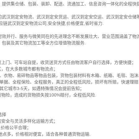
，提供集仓储、包装、装卸、配送、流通加工、信息咨询一体化的全程快捷
的武汉到定安物流、武汉到定安货运、武汉到定安空运、武汉到定安仓储等
链武汉到定安物流公司,安全快捷,价格便宜,省时省力.
时效并行、服务与微笑同在的先进理念不断发展壮大、营业范围涵盖了物
、包装及其它物流加工等全方位增值物流服务.
送货上门、可车站自提，收货送货方式任由物流客户自行选择，方便快捷；
区，在大多数城市都有物流点；
家电、衣物、易碎物品等物品包装，货物包装材料有木箱、纸箱、毛毯、泡
保险单据、全程保险、全程服务，真正的全程低风险，损坏有所赔，快速理
，其它城市3-5天，如遇特殊情况会提前告知；
物险，造成的货物损失按100%赔付，全程低风险.
选择
的安全与灵活多样化运输方式；
货,价格公平合理；
达地点多，价格相对便宜，适合各种普通货物运输.