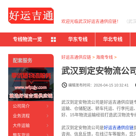
欢迎光临武汉好运吉通供应链！
（武
专线物流一览
华东专线
华北专线
好运吉通供应链
>
海南专线
>
配套服务
武汉到定安物流公司
编辑发布时间：2026-04-15 10:32:41
武汉到定安物流公司是好运吉通供应链
公司简介
运输、仓储配送、轿车托运、行李托运
好、15年物流运输经验打造武汉物流专线
业务流程
大件运输
武汉到定安物流公司是
好运吉通供应链
咨询、信息反馈，在线订车等服务，您
整车货运