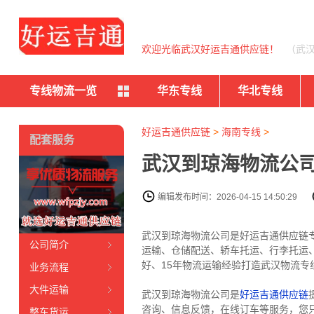
欢迎光临武汉好运吉通供应链！
（武
专线物流一览
华东专线
华北专线
好运吉通供应链
>
海南专线
>
配套服务
武汉到琼海物流公司
编辑发布时间：2026-04-15 14:50:29
武汉到琼海物流公司是好运吉通供应链
公司简介
运输、仓储配送、轿车托运、行李托运
好、15年物流运输经验打造武汉物流专线
业务流程
大件运输
武汉到琼海物流公司是
好运吉通供应链
咨询、信息反馈，在线订车等服务，您
整车货运