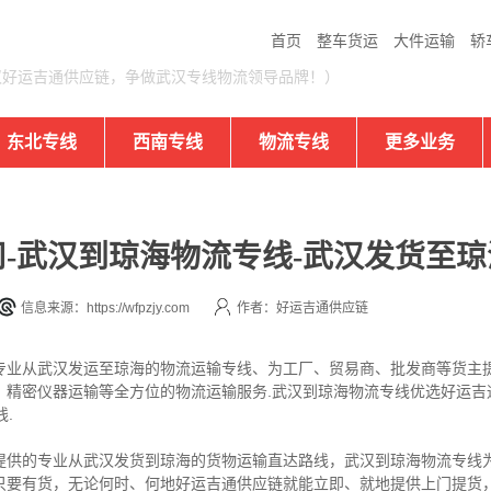
首页
整车货运
大件运输
轿
汉好运吉通供应链，争做武汉专线物流领导品牌！）
东北专线
西南专线
物流专线
更多业务
-武汉到琼海物流专线-武汉发货至琼
信息来源：https://wfpzjy.com
作者：好运吉通供应链
专业从武汉发运至琼海的物流运输专线、为工厂、贸易商、批发商等货主
、精密仪器运输等全方位的物流运输服务.武汉到琼海物流专线优选好运吉
.
提供的专业从武汉发货到琼海的货物运输直达路线，武汉到琼海物流专线为
只要有货，无论何时、何地好运吉通供应链就能立即、就地提供上门提货