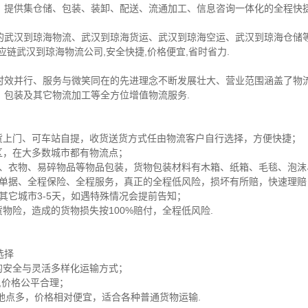
，提供集仓储、包装、装卸、配送、流通加工、信息咨询一体化的全程快捷
的武汉到琼海物流、武汉到琼海货运、武汉到琼海空运、武汉到琼海仓储等
链武汉到琼海物流公司,安全快捷,价格便宜,省时省力.
时效并行、服务与微笑同在的先进理念不断发展壮大、营业范围涵盖了物
、包装及其它物流加工等全方位增值物流服务.
送货上门、可车站自提，收货送货方式任由物流客户自行选择，方便快捷；
区，在大多数城市都有物流点；
家电、衣物、易碎物品等物品包装，货物包装材料有木箱、纸箱、毛毯、泡
保险单据、全程保险、全程服务，真正的全程低风险，损坏有所赔，快速理
，其它城市3-5天，如遇特殊情况会提前告知；
物险，造成的货物损失按100%赔付，全程低风险.
选择
的安全与灵活多样化运输方式；
货,价格公平合理；
达地点多，价格相对便宜，适合各种普通货物运输.