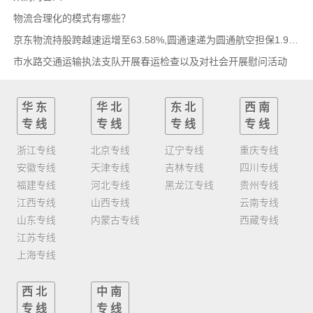
物流合理化的模式有哪些？
京东物流持股跨越速运增至63.58%,圆通速递为圆通航空担保1.9亿,安博中国牵手启橙中国,中通云
市水路交通运输执法支队开展春运检查以及对社会开展慰问活动
华东
华北
东北
西南
专线
专线
专线
专线
浙江专线
北京专线
辽宁专线
重庆专线
安徽专线
天津专线
吉林专线
四川专线
福建专线
河北专线
黑龙江专线
贵州专线
江西专线
山西专线
云南专线
山东专线
内蒙古专线
西藏专线
江苏专线
上海专线
西北
中南
专线
专线