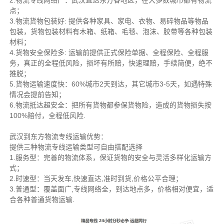
2.物流专线网络广：武汉直达东方各地区，在大多数城市都有物流
点；
3.物流货物包装好: 提供各种家具、家电、衣物、易碎物品等物品
包装，货物包装材料有木箱、纸箱、毛毯、泡沫、胶带等各种包装
材料；
4.货物安全保险多: 运输前提供正式保险单据、全程保险、全程服
务，真正的全程低风险，损坏有所赔，快速理赔，手续简便，绝不
推脱；
5.货物运输速度快：60%城市2天到达，其它城市3-5天，如遇特殊
情况会提前告知；
6.物流抵达超安全：把所有货物都参保货物险，造成的货物损失按
100%赔付，全程低风险.
武汉到东方物流专线运输优势：
提供三种物流专线运输类型可自由搭配选择
1.服务型：完善的物流体系，保证货物的安全与灵活多样化运输方
式；
2.时速型：当天发车,快速直达,准时到货,价格公平合理；
3.普通型：覆盖面广,专线网络全，到达地点多，价格相对便宜，适
合各种普通货物运输.