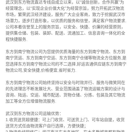
武汉到东方物流直达专线自成立以来，以“诚信创新，合作共赢”为
经营理念，以“实现企业价值大化”为经营宗旨，努力开拓武汉物流
市场，繁荣武汉经济建设，服务广大企业客商，致力于挖掘武汉市
场潜力，逐步打造形象，以优质的服务和信誉，满足客户物流要求.
公司本着信誉至上的服务宗旨，以安全、快捷、价廉的经营原则，
提供集仓储、包装、装卸、配送、流通加工、信息咨询一体化的全
程快捷服务.
东方到南宁物流公司为您提供优质海量的东方到南宁物流、东方到
南宁货运、东方到南宁空运、东方到南宁仓储等物流全方位服务,是
您选择东方到南宁物流公司的不二选择,好运吉通供应链东方到南宁
物流公司,安全快捷,价格便宜,省时省力.
东方到南宁物流公司始终坚持以安全与时效并行、服务与微笑同在
的先进理念不断发展壮大、营业范围涵盖了物流运输方案的设计与
咨询、陆运、空运、城市配送、货物仓储、分拣、包装及其它物流
加工等全方位增值物流服务.
武汉到东方物流公司运输优势：
1.收货送货超便捷：可上门收货、可送货上门、可车站自提，收货
送货方式任由物流客户自行选择，方便快捷；