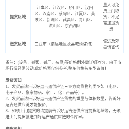
量大可免
江岸区、江汉区、硚口区、汉阳
费上门取
区、汉南区、蔡甸区、江夏区、黄
提货区域
货，不足
陂区、新洲区、武昌区、青山区、
需加提货
洪山区、东西湖区
费
偏远及郊
送货区域
三亚市（偏远地区及县城请咨询）
县请咨询
备注
：
(设备、搬家、搬厂、杂货)等价格例外需详细咨询，由于市
场行情经常波动,此价格表仅供参考,整车价格按车型议价！
发货须知
1．发货前请告诉好运吉通供应链三亚方向货物的类型如（电器、
电子产品、搬家物品、家且、化工产品等）。
2．发货前请告诉好运吉通供应链货物的重量与体积数量，告诉好
运吉通供应链才能报价。
3．如须上门提货的请提前告诉好运吉通供应链提货地址等，无须
送上门提货就送到好运吉通供应链的仓库里。
送货须知