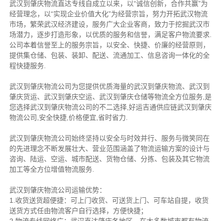
武汉到肇庆物流直达专线自成立以来，以“诚信创新，合作共赢”为
经营理念，以“实现企业价值大化”为经营宗旨，努力开拓武汉物流
市场，繁荣武汉经济建设，服务广大企业客商，致力于挖掘武汉市
场潜力，逐步打造形象，以优质的服务和信誉，满足客户物流要求.
公司本着信誉至上的服务宗旨，以安全、快捷、价廉的经营原则，
提供集仓储、包装、装卸、配送、流通加工、信息咨询一体化的全
程快捷服务.
武汉到肇庆物流公司为您提供优质海量的武汉到肇庆物流、武汉到
肇庆货运、武汉到肇庆空运、武汉到肇庆仓储等物流全方位服务,是
您选择武汉到肇庆物流公司的不二选择,好运吉通供应链武汉到肇庆
物流公司,安全快捷,价格便宜,省时省力.
武汉到肇庆物流公司始终坚持以安全与时效并行、服务与微笑同在
的先进理念不断发展壮大、营业范围涵盖了物流运输方案的设计与
咨询、陆运、空运、城市配送、货物仓储、分拣、包装及其它物流
加工等全方位增值物流服务.
武汉到肇庆物流公司运输优势：
1.收货送货超便捷：可上门收货、可送货上门、可车站自提，收货
送货方式任由物流客户自行选择，方便快捷；