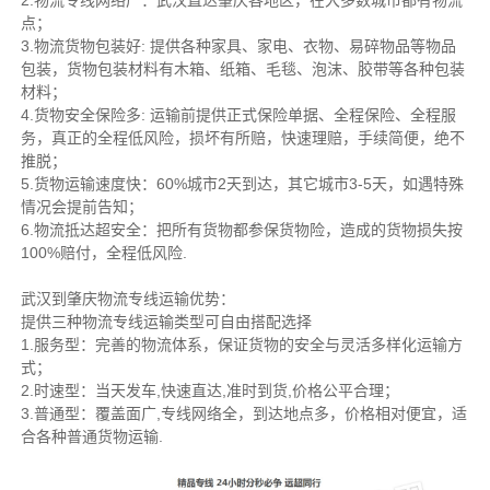
2.物流专线网络广：武汉直达肇庆各地区，在大多数城市都有物流
点；
3.物流货物包装好: 提供各种家具、家电、衣物、易碎物品等物品
包装，货物包装材料有木箱、纸箱、毛毯、泡沫、胶带等各种包装
材料；
4.货物安全保险多: 运输前提供正式保险单据、全程保险、全程服
务，真正的全程低风险，损坏有所赔，快速理赔，手续简便，绝不
推脱；
5.货物运输速度快：60%城市2天到达，其它城市3-5天，如遇特殊
情况会提前告知；
6.物流抵达超安全：把所有货物都参保货物险，造成的货物损失按
100%赔付，全程低风险.
武汉到肇庆物流专线运输优势：
提供三种物流专线运输类型可自由搭配选择
1.服务型：完善的物流体系，保证货物的安全与灵活多样化运输方
式；
2.时速型：当天发车,快速直达,准时到货,价格公平合理；
3.普通型：覆盖面广,专线网络全，到达地点多，价格相对便宜，适
合各种普通货物运输.