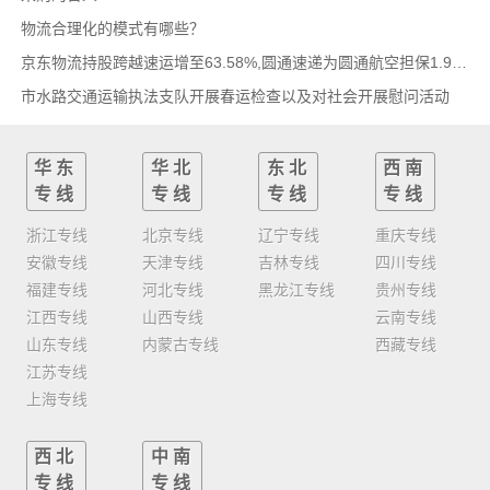
物流合理化的模式有哪些？
京东物流持股跨越速运增至63.58%,圆通速递为圆通航空担保1.9亿,安博中国牵手启橙中国,中通云
市水路交通运输执法支队开展春运检查以及对社会开展慰问活动
华东
华北
东北
西南
专线
专线
专线
专线
浙江专线
北京专线
辽宁专线
重庆专线
安徽专线
天津专线
吉林专线
四川专线
福建专线
河北专线
黑龙江专线
贵州专线
江西专线
山西专线
云南专线
山东专线
内蒙古专线
西藏专线
江苏专线
上海专线
西北
中南
专线
专线