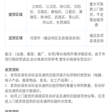
量大可免
江岸区、江汉区、硚口区、汉阳
费上门取
区、汉南区、蔡甸区、江夏区、黄
提货区域
货，不足
陂区、新洲区、武昌区、青山区、
需加提货
洪山区、东西湖区
费
偏远及郊
送货区域
河源市（偏远地区及县城请咨询）
县请咨询
备注
：
(设备、搬家、搬厂、杂货)等价格例外需详细咨询，由于市
场行情经常波动,此价格表仅供参考,整车价格按车型议价！
发货须知
1．发货前请告诉好运吉通供应链河源方向货物的类型如（电器、
电子产品、搬家物品、家且、化工产品等）。
2．发货前请告诉好运吉通供应链货物的重量与体积数量，告诉好
运吉通供应链才能报价。
3．如须上门提货的请提前告诉好运吉通供应链提货地址等，无须
送上门提货就送到好运吉通供应链的仓库里。
送货须知