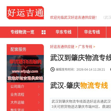
欢迎光临武汉好运吉通供应链！
（武
专线物流一览
华东专线
华北专线
好运吉通供应链
>
广东专线
>
配套服务
武汉到肇庆物流专线
编辑发布时间：2026-04-14 11:28:21
武汉-肇庆
物流专线
公司简介
业务流程
武汉到肇庆物流专线首选好运吉通武汉物
大件运输
3天可把货物送达肇庆市端州区、鼎湖
整车货运