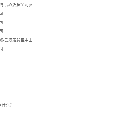
线-武汉发货至河源
司
司
司
线-武汉发货至中山
司
是什么？