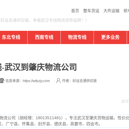
首页
整车货运
大件运输
轿
汉好运吉通供应链，争做武汉专线物流领导品牌！）
东北专线
西南专线
物流专线
更多业务
-武汉到肇庆物流公司
信息来源：https://wfpzjy.com
作者：好运吉通供应链
武汉
流公司（胡经理：18013511481），专注武汉至肇庆货物运输，性价
区、广宁县、怀集县、封开县、德庆县、高要市、四会市。