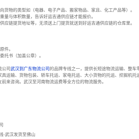
方向货物的类型如（电器、电子产品、搬家物品、家且、化工产品等）。
的重量与体积数量，告诉好运吉通供应链才能报价。
通供应链提货地址等，无须送上门提货就送到好运吉通供应链的仓库里。
证原件。
货委托书（加盖公章）。
流公司
武汉到广东物流公司
的品牌专线之一，提供长短途物流运输、整车
家具运输、货物包装、轿车托运、家电托运、大小货物的托运、挖掘机托
友前来咨询。武汉至河南物流运费等全方位的物流服务。
司
线-武汉发货至佛山