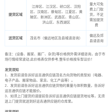
量大可免
江岸区、江汉区、硚口区、汉阳
费上门取
区、汉南区、蔡甸区、江夏区、黄
提货区域
货，不足
陂区、新洲区、武昌区、青山区、
需加提货
洪山区、东西湖区
费
偏远及郊
送货区域
茂名市（偏远地区及县城请咨询）
县请咨询
备注
：
(设备、搬家、搬厂、杂货)等价格例外需详细咨询，由于市
场行情经常波动,此价格表仅供参考,整车价格按车型议价！
发货须知
1．发货前请告诉好运吉通供应链茂名方向货物的类型如（电器、
电子产品、搬家物品、家且、化工产品等）。
2．发货前请告诉好运吉通供应链货物的重量与体积数量，告诉好
运吉通供应链才能报价。
3．如须上门提货的请提前告诉好运吉通供应链提货地址等，无须
送上门提货就送到好运吉通供应链的仓库里。
送货须知