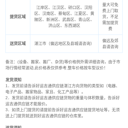
量大可免
江岸区、江汉区、硚口区、汉阳
费上门取
区、汉南区、蔡甸区、江夏区、黄
提货区域
货，不足
陂区、新洲区、武昌区、青山区、
需加提货
洪山区、东西湖区
费
偏远及郊
送货区域
湛江市（偏远地区及县城请咨询）
县请咨询
备注
：
(设备、搬家、搬厂、杂货)等价格例外需详细咨询，由于市
场行情经常波动,此价格表仅供参考,整车价格按车型议价！
发货须知
1．发货前请告诉好运吉通供应链湛江方向货物的类型如（电器、
电子产品、搬家物品、家且、化工产品等）。
2．发货前请告诉好运吉通供应链货物的重量与体积数量，告诉好
运吉通供应链才能报价。
3．如须上门提货的请提前告诉好运吉通供应链提货地址等，无须
送上门提货就送到好运吉通供应链的仓库里。
送货须知