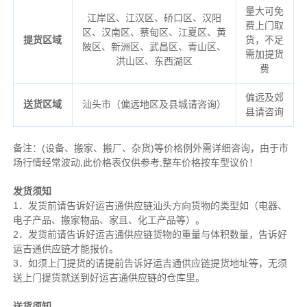
量大可免
江岸区、江汉区、硚口区、汉阳
费上门取
区、汉南区、蔡甸区、江夏区、黄
提货区域
货，不足
陂区、新洲区、武昌区、青山区、
需加提货
洪山区、东西湖区
费
偏远及郊
送货区域
汕头市（偏远地区及县城请咨询）
县请咨询
备注
：
(设备、搬家、搬厂、杂货)等价格例外需详细咨询，由于市
场行情经常波动,此价格表仅供参考,整车价格按车型议价！
发货须知
1．发货前请告诉好运吉通供应链汕头方向货物的类型如（电器、
电子产品、搬家物品、家且、化工产品等）。
2．发货前请告诉好运吉通供应链货物的重量与体积数量，告诉好
运吉通供应链才能报价。
3．如须上门提货的请提前告诉好运吉通供应链提货地址等，无须
送上门提货就送到好运吉通供应链的仓库里。
送货须知