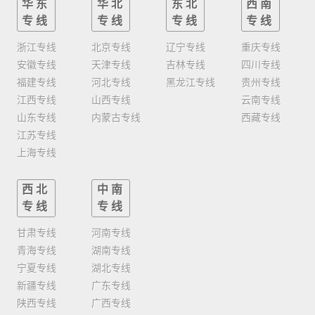
华东
华北
东北
西南
专线
专线
专线
专线
浙江专线
北京专线
辽宁专线
重庆专线
安徽专线
天津专线
吉林专线
四川专线
福建专线
河北专线
黑龙江专线
贵州专线
江西专线
山西专线
云南专线
山东专线
内蒙古专线
西藏专线
江苏专线
上海专线
西北
中南
专线
专线
甘肃专线
河南专线
青海专线
湖南专线
宁夏专线
湖北专线
新疆专线
广东专线
陕西专线
广西专线