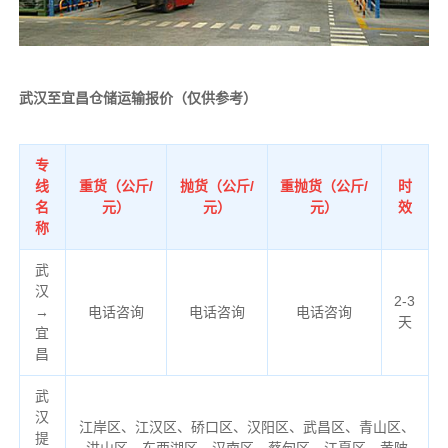
武汉至宜昌仓储运输报价（仅供参考）
专
线
重货（
公斤/
抛货（
公斤/
重抛货（公斤/
时
名
元）
元）
元）
效
称
武
汉
2-3
→
电话咨询
电话咨询
电话咨询
天
宜
昌
武
汉
江岸区、江汉区、硚口区、汉阳区、武昌区、青山区、
提