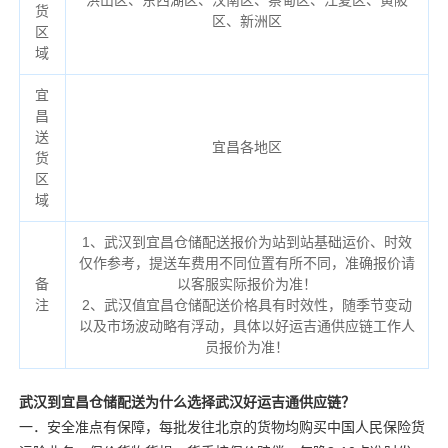
洪山区、东西湖区、汉南区、蔡甸区、江夏区、黄陂
货
区、新洲区
区
域
宜
昌
送
宜昌各地区
货
区
域
1、武汉到宜昌仓储配送报价为站到站基础运价、时效
仅作参考，提送车费用不同位置有所不同，准确报价请
备
以客服实际报价为准！
注
2、武汉值宜昌仓储配送价格具有时效性，随季节变动
以及市场波动略有浮动，具体以好运吉通供应链工作人
员报价为准！
武汉到宜昌仓储配送为什么选择武汉好运吉通供应链？
一．安全准点有保障，每批发往北京的货物均购买中国人民保险货