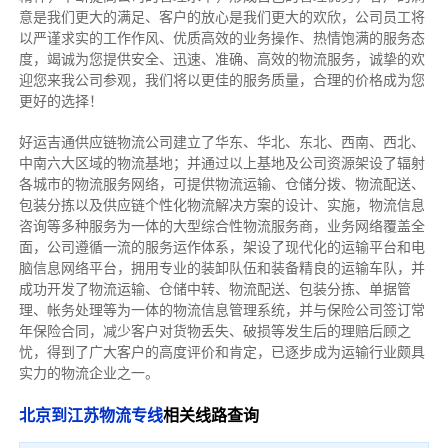
意是我们更大的满足、客户的放心是我们更大的欢欣，公司员工将
以严谨求实的工作作风、优质高效的业务操作、热情饱满的服务态
度，竭诚为您提供安全、迅速、准确、高效的物流服务，诚挚的欢
迎您来我公司参观，我们将以更佳的服务质量，合理的价格成为您
更好的选择！
好运吉通供应链物流公司建立了华东、华北、东北、西南、西北、
中南六大区域的物流基地；并通过以上基地及公司资源架设了辐射
各城市的物流服务网络，可提供物流运输、仓储分拨、物流配送、
包装分拣以及供应链个性化物流解决方案的设计、实施，物流信息
咨询等多种服务为一体的大型综合性物流服务商，业务网络覆盖全
面，公司遵循一流的服务运作体系，架设了现代化的运输平台和电
脑信息网络平台，拥用专业的装卸队伍和装备精良的运输车队，并
成功开发了物流运输、仓储中转、物流配送、包装分拣、单据管
理、帐务处理等为一体的物流信息管理系统，并与保险公司签订常
年保险合同，减少客户对货物丢失、破损等发生后的理赔后顾之
忧，得到了广大客户的高度评价和肯定，已逐步成为运输行业颇具
实力的物流企业之一。
北京到江苏物流专线
相关线路查询