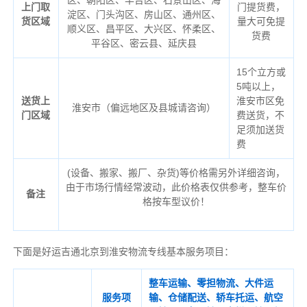
区、朝阳区、丰台区、石景山区、海
上门取
门提货费，
淀区、门头沟区、房山区、通州区、
货区域
量大可免提
顺义区、昌平区、大兴区、怀柔区、
货费
平谷区、密云县、延庆县
15个立方或
5吨以上，
送货上
淮安市区免
淮安市（偏远地区及县城请咨询）
门区域
费送货，不
足须加送货
费
(设备、搬家、搬厂、杂货)等价格需另外详细咨询，
由于市场行情经常波动，此价格表仅供参考，整车价
备注
格按车型议价！
下面是好运吉通北京到淮安物流专线基本服务项目：
整车运输、零担物流、大件运
服务项
输、仓储配送、轿车托运、航空