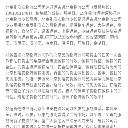
北京到淮安物流公司优选好运吉通北京物流公司（发货热线：
18013511481）,价格低时效快、服务好、15年物流运输经验打造
北京物流专线品牌，北京到淮安物流专线是好运吉通北京物流公司
专业承接北京发到淮安的货物运输、提供整车运输、大件运输、零
担物流、仓储配送、设备运输、电梯运输、冷链运输及快件航空运
输等物流运输服务2至3天可送达淮安各地区：淮安清河区、楚州
区、淮阴区、清浦区、涟水县、洪泽县、盱眙县、金湖县。
好运吉通北京物流公司作为北京品牌物流公司与货主的任何一次合
作都站在货主的角度综合考虑运输的时效、运输的价格、运输的安
全性，为货主选择运输准时、安全性保障强、运费便宜性价比高的
北京到淮安物流运输服务，真正的为货主做到省心、省事、省钱的
优质服务。为进一步提高北京到淮安货运公司品牌竞争力保证北京
到淮安物流专线更加安全，及时，高效，感动的优质运营，在淮安
专门设立了分公司以便及时沟通，极大的保障了货物在运输中的即
时性，缩短了货物的在途时间，提高了物流运作的效率！
好运吉通供应链北京至淮安物流公司以优质的服务体系，本着安
全，准时，互友，互惠的原则赢得了广阔市场，以至诚、至善的服
务铸就了物流品牌。望广大新老客户给予大力支持、与我公司合
作，我们将竭诚为您提供一切货物运输方便，欢迎您来电咨询！