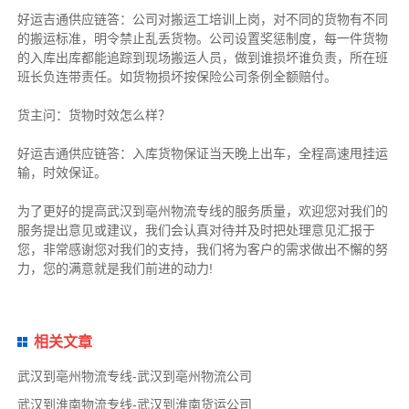
好运吉通供应链
答：公司对搬运工培训上岗，对不同的货物有不同
的搬运标准，明令禁止乱丢货物。公司设置奖惩制度，每一件货物
的入库出库都能追踪到现场搬运人员，做到谁损坏谁负责，所在班
班长负连带责任。如货物损坏按保险公司条例全额赔付。
货主
问：货物时效怎么样？
好运吉通供应链
答：入库货物保证当天晚上出车，全程高速甩挂运
输，时效保证。
为了更好的提高武汉到亳州物流专线的服务质量，欢迎您对我们的
服务提出意见或建议，我们会认真对待并及时把处理意见汇报于
您，非常感谢您对我们的支持，我们将为客户的需求做出不懈的努
力，您的满意就是我们前进的动力!
相关文章
武汉到亳州物流专线-武汉到亳州物流公司
武汉到淮南物流专线-武汉到淮南货运公司