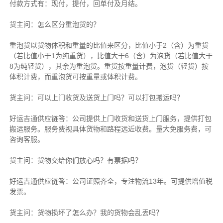
付款方式有：现付，提付，回单付及月结。
货主
问：怎么区分重泡货的？
重泡货以货物体积和重量的比值来区分，比值小于2（含）为重货
（若比值小于1为纯重货），比值大于6（含）为泡货（若比值大于
8为纯轻货），其余为重泡货。重货按重量计费，泡货（轻货）按
体积计费，而重泡货可按重量或体积计费。
货主
问：可以上门收货及送货上门吗？可以打包搬运吗？
好运吉通供应链
答：公司提供上门收货和送货上门服务，提供打包
搬运服务。服务费视具体货物和路程远近收费。量大免服务费，可
咨询客服。
货主
问：货物交给你们放心吗？有票据吗？
好运吉通供应链
答：公司证照齐全，专注物流13年。可提供增值税
发票。
货主
问：货物损坏了怎么办？我的货物会乱丢吗？