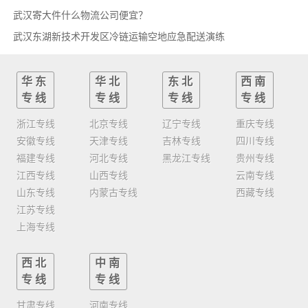
武汉寄大件什么物流公司便宜？
武汉东湖新技术开发区冷链运输空地应急配送演练
华东
华北
东北
西南
专线
专线
专线
专线
浙江专线
北京专线
辽宁专线
重庆专线
安徽专线
天津专线
吉林专线
四川专线
福建专线
河北专线
黑龙江专线
贵州专线
江西专线
山西专线
云南专线
山东专线
内蒙古专线
西藏专线
江苏专线
上海专线
西北
中南
专线
专线
甘肃专线
河南专线