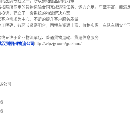
链的品牌专线之一，所以请相信品牌的力量
严格按照所签定的货物运输合同完成运输任务、运力充足。车型丰富，能满
和投诉，建立了一套系统的物流解决方案
以客户需求为中心，不断的提升客户服务质量
门分工明确，各环节紧密配合，回程车资源丰富，价格实惠。车队车辆安全
始终专注于企业物流承包、普通货物运输、货运信息服务
武汉到宿州物流公司
http://wfpzjy.com/guizhou/
运公司
线
线