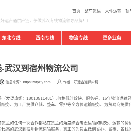
首页
整车货运
大件运输
轿
汉好运吉通供应链，争做武汉专线物流领导品牌！）
东北专线
西南专线
物流专线
更多业务
-武汉到宿州物流公司
信息来源：https://wfpzjy.com
作者：好运吉通供应链
发货热线：18013511481）,价格低时效快、服务好、15年物流运
输服务、为工厂提供仓储、整车、零担等全方位运输服务、为贸易商提供
与货主的任何一次合作都站在货主的角度综合考虑运输的时效、运输的价
价比高的武汉到宿州物流运输服务，真正的为货主做到省心、省事、省钱