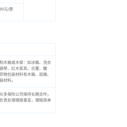
80元/票
制木箱或木架：如冰箱、洗衣
钢琴、红木家具、古董、雕
货物包装材料有木箱、纸箱、
装材料。
众多保险公司保持长期合作，
负责处理理赔事宜，理赔简单