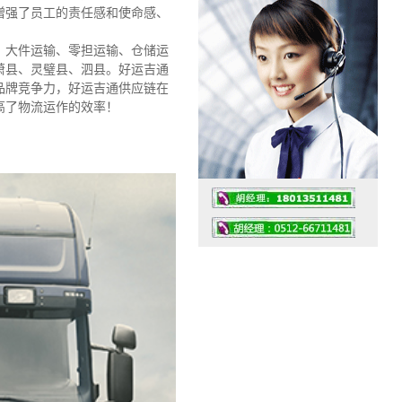
，增强了员工的责任感和使命感、
、大件运输、零担运输、仓储运
萧县、灵璧县、泗县。好运吉通
品牌竞争力，好运吉通供应链在
高了物流运作的效率！
工作时间：07:30 – – 23:30
值班座机：0512-66711481