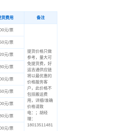
提货费用
备注
00元/票
50元/票
提货价格只做
20元/票
参考，量大可
免提货费，好
80元/票
运吉通供应链
将以最优惠的
00元/票
价格服务客
户，此价格不
60元/票
包括搬运费
用，详细/准确
00元/票
价格请致
电：；胡经
80元/票
理：
18013511481
00元/票