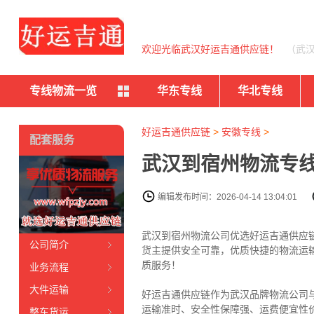
欢迎光临武汉好运吉通供应链！
（武
专线物流一览
华东专线
华北专线
好运吉通供应链
>
安徽专线
>
配套服务
武汉到宿州物流专线
编辑发布时间：2026-04-14 13:04:01
武汉到宿州物流公司优选好运吉通供应链（
公司简介
货主提供安全可靠，优质快捷的物流运
质服务！
业务流程
大件运输
好运吉通供应链作为武汉品牌物流公司
运输准时、安全性保障强、运费便宜性
整车货运