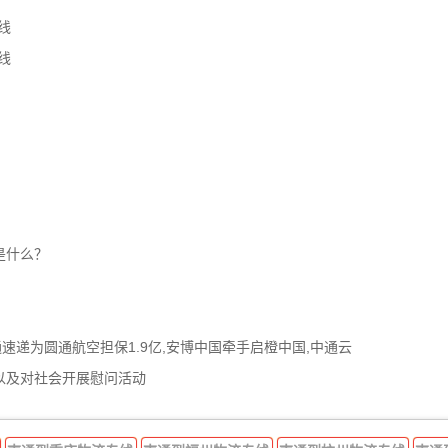
线
线
是什么？
通速递为圆通航空担保1.9亿,安博中国牵手启橙中国,中通云
以及对社会开展慰问活动